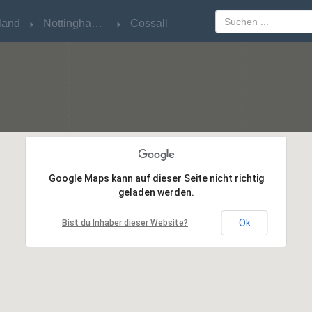
land
land
Nottinghamshire
Nottinghamshire
Cossall
Cossall
Google Maps kann auf dieser Seite nicht richtig
Google Maps kann auf dieser Seite nicht richtig
geladen werden.
geladen werden.
Ok
Ok
Bist du Inhaber dieser Website?
Bist du Inhaber dieser Website?