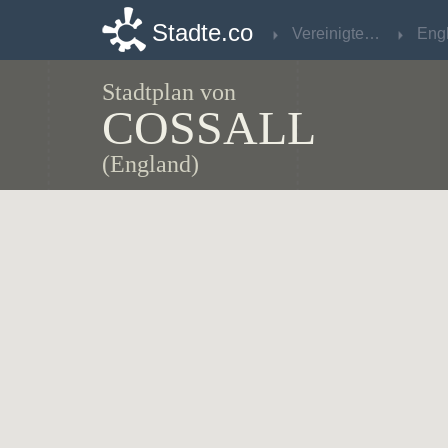
Stadte.co
Stadte.co
Vereinigtes Königreich
Vereinigtes Königreich
Eng
Eng
Stadtplan von
COSSALL
(England)