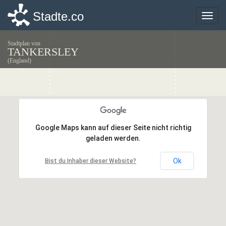
Stadte.co
Stadte.co
Toggle
Toggle
naviga
naviga
Stadtplan von
TANKERSLEY
(England)
Google Maps kann auf dieser Seite nicht richtig
Google Maps kann auf dieser Seite nicht richtig
geladen werden.
geladen werden.
Ok
Ok
Bist du Inhaber dieser Website?
Bist du Inhaber dieser Website?