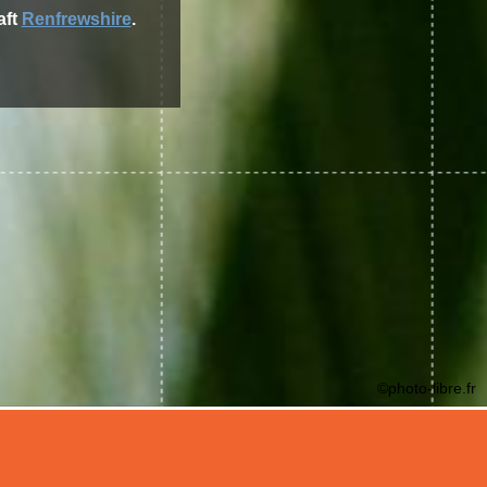
aft
Renfrewshire
.
©photo-libre.fr