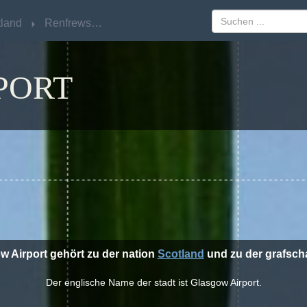
tland
tland
Renfrewshire
Renfrewshire
PORT
w Airport gehört zu der nation
Scotland
und zu der grafsch
Der englische Name der stadt ist Glasgow Airport.