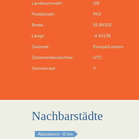
Landesvorwahl :
GB
Postleitzahl :
PA3
Breite :
55.86325
Länge :
-4.43138
Zeitzone :
Europe/London
Zeitzonenbezeichner :
UTC
Sommerzeit :
Y
Nachbarstädte
Abbotsinch
~0 km