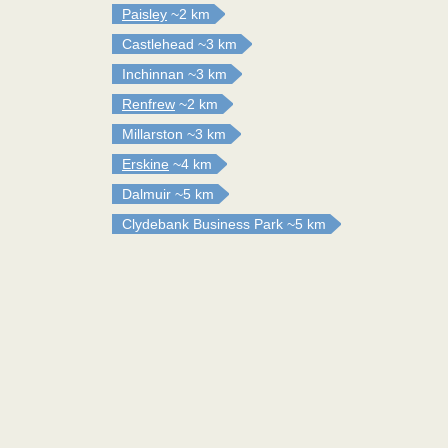
Paisley
~2 km
Castlehead
~3 km
Inchinnan
~3 km
Renfrew
~2 km
Millarston
~3 km
Erskine
~4 km
Dalmuir
~5 km
Clydebank Business Park
~5 km