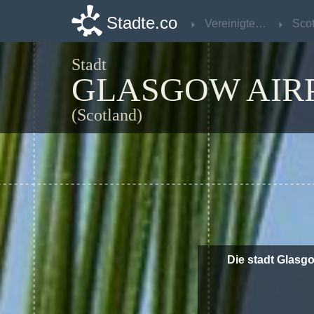
Stadte.co
Stadte.co
Vereinigtes Königreich
Vereinigtes Königreich
Sco
Sco
Stadt
GLASGOW AIR
(Scotland)
Die stadt Glasgo