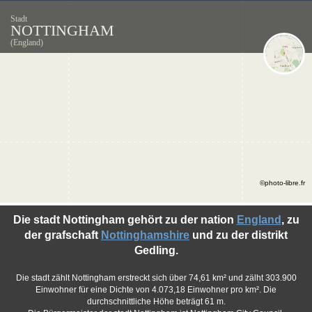
Stadt
NOTTINGHAM
(England)
©photo-libre.fr
Die stadt Nottingham gehört zu der nation
England
, zu
der grafschaft
Nottinghamshire
und zu der distrikt
Gedling.
Die stadt zählt Nottingham erstreckt sich über 74,61 km² und zälht 303.900
Einwohner für eine Dichte von 4.073,18 Einwohner pro km². Die
durchschnittliche Höhe beträgt 61 m.