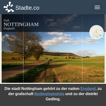
Stadte.co
Stadte.co
Toggle
Toggle
naviga
naviga
Stadt
NOTTINGHAM
(England)
©photo-libre.fr
Die stadt Nottingham gehört zu der nation
England
, zu
der grafschaft
Nottinghamshire
und zu der distrikt
Gedling.