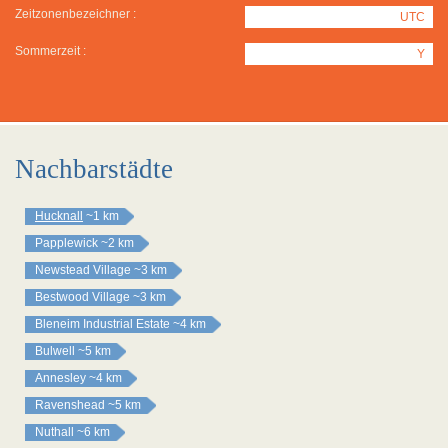
Zeitzonenbezeichner :
UTC
Sommerzeit :
Y
Nachbarstädte
Hucknall
~1 km
Papplewick
~2 km
Newstead Village
~3 km
Bestwood Village
~3 km
Bleneim Industrial Estate
~4 km
Bulwell
~5 km
Annesley
~4 km
Ravenshead
~5 km
Nuthall
~6 km