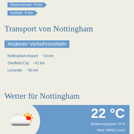
Ravenshead
~5 km
Nuthall
~6 km
Transport von Nottingham
Anderen Verkehrsmitteln
Nottingham Airport
~16 km
Sheffield City
~41 km
Leicester
~50 km
Wetter für Nottingham
22 °C
Bedeckungsgrad: 24 %
Wind: WNW 2 km/h