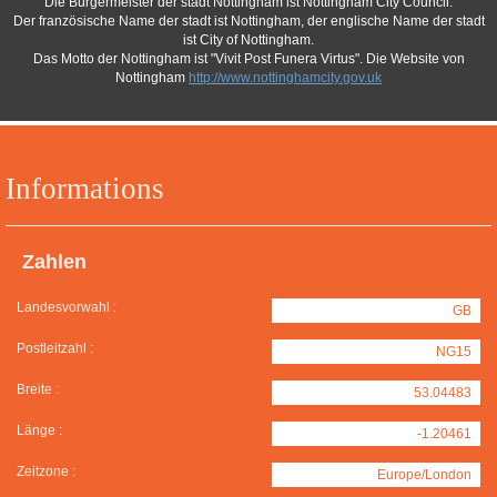
Die Bürgermeister der stadt Nottingham ist Nottingham City Council.
Der französische Name der stadt ist Nottingham, der englische Name der stadt
ist City of Nottingham.
Das Motto der Nottingham ist "Vivit Post Funera Virtus". Die Website von
Nottingham
http://www.nottinghamcity.gov.uk
Informations
Zahlen
Landesvorwahl :
GB
Postleitzahl :
NG15
Breite :
53.04483
Länge :
-1.20461
Zeitzone :
Europe/London