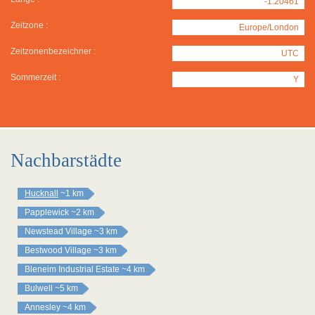
-1.20461
Zeitzone :
Europe/London
Zeitzonenbezeichner :
UTC
Sommerzeit :
Y
Nachbarstädte
Hucknall
~1 km
Papplewick
~2 km
Newstead Village
~3 km
Bestwood Village
~3 km
Bleneim Industrial Estate
~4 km
Bulwell
~5 km
Annesley
~4 km