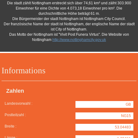
Die stadt zählt Nottingham erstreckt sich über 74,61 km² und zälht 303.900
Einwohner für eine Dichte von 4.073,18 Einwohner pro km². Die
durchschnittliche Höhe beträgt 61 m.
Die Bürgermeister der stadt Nottingham ist Nottingham City Council.
Der französische Name der stadt ist Nottingham, der englische Name der stadt
ist City of Nottingham.
Das Motto der Nottingham ist "Vivit Post Funera Virtus". Die Website von
Nottingham
http://www.nottinghamcity.gov.uk
Informations
Zahlen
Landesvorwahl :
GB
Postleitzahl :
NG15
Breite :
53.04483
Länge :