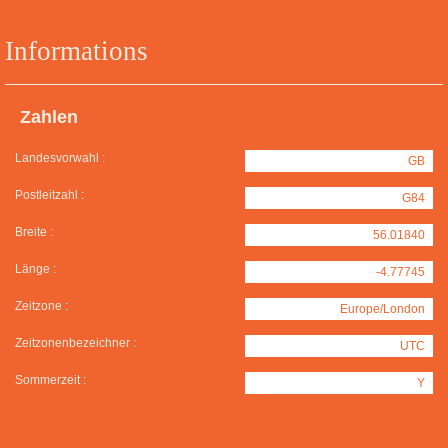
Informations
Zahlen
Landesvorwahl :
GB
Postleitzahl :
G84
Breite :
56.01840
Länge :
-4.77745
Zeitzone :
Europe/London
Zeitzonenbezeichner :
UTC
Sommerzeit :
Y