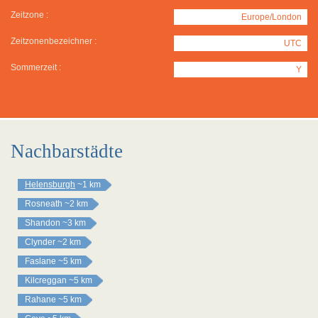
Zeitzone :
Europe/London
Zeitzonenbezeichner :
UTC
Sommerzeit :
Y
Nachbarstädte
Helensburgh
~1 km
Rosneath
~2 km
Shandon
~3 km
Clynder
~2 km
Faslane
~5 km
Kilcreggan
~5 km
Rahane
~5 km