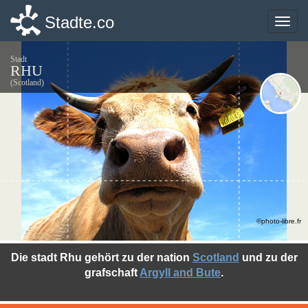
Stadte.co
Stadte.co
Toggle
Toggle
naviga
naviga
Stadt
RHU
(Scotland)
©photo-libre.fr
Die stadt Rhu gehört zu der nation
Scotland
und zu der
grafschaft
Argyll and Bute
.