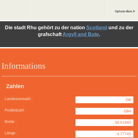
©photo-libre.fr
Die stadt Rhu gehört zu der nation
Scotland
und zu der
grafschaft
Argyll and Bute
.
Informations
Zahlen
Landesvorwahl :
GB
Postleitzahl :
G84
Breite :
56.01840
Länge :
-4.77745