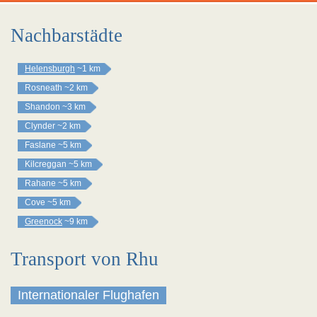
Nachbarstädte
Helensburgh
~1 km
Rosneath
~2 km
Shandon
~3 km
Clynder
~2 km
Faslane
~5 km
Kilcreggan
~5 km
Rahane
~5 km
Cove
~5 km
Greenock
~9 km
Transport von Rhu
Internationaler Flughafen