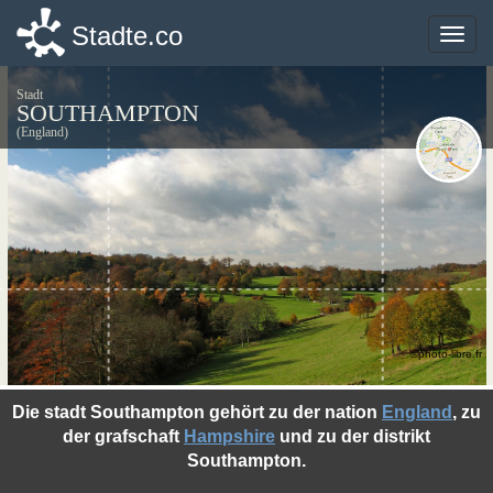
Stadte.co
Stadte.co
Toggle
Toggle
naviga
naviga
Stadt
SOUTHAMPTON
(England)
©photo-libre.fr
Die stadt Southampton gehört zu der nation
England
, zu
der grafschaft
Hampshire
und zu der distrikt
Southampton.