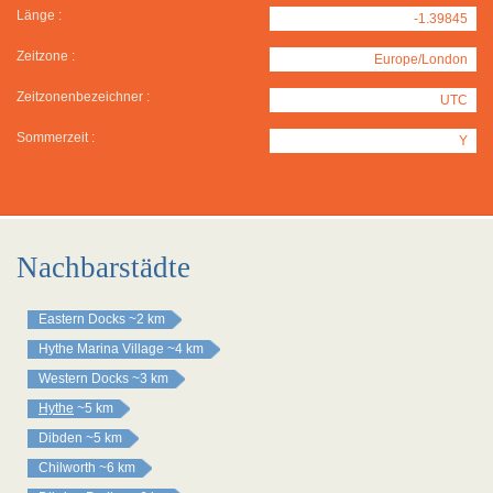
Länge :
-1.39845
Zeitzone :
Europe/London
Zeitzonenbezeichner :
UTC
Sommerzeit :
Y
Nachbarstädte
Eastern Docks
~2 km
Hythe Marina Village
~4 km
Western Docks
~3 km
Hythe
~5 km
Dibden
~5 km
Chilworth
~6 km