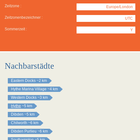
Zeitzone :
Europe/London
Zeitzonenbezeichner :
UTC
Sommerzeit :
Y
Nachbarstädte
Eastern Docks
~2 km
Hythe Marina Village
~4 km
Western Docks
~3 km
Hythe
~5 km
Dibden
~5 km
Chilworth
~6 km
Dibden Purlieu
~6 km
Southampton
~5 km