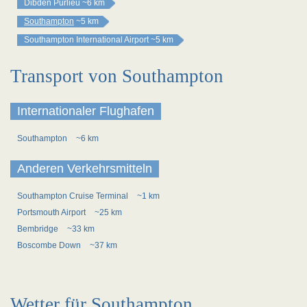
Dibden Purlieu
~6 km
Southampton
~5 km
Southampton International Airport
~5 km
Transport von Southampton
Internationaler Flughafen
Southampton
~6 km
Anderen Verkehrsmitteln
Southampton Cruise Terminal
~1 km
Portsmouth Airport
~25 km
Bembridge
~33 km
Boscombe Down
~37 km
Wetter für Southampton