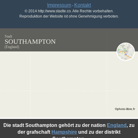
Impressum
Kontakt
-
© 2014 http://www.stadte.co. Alle Rechte vorbehalten.
Reproduktion der Website ist ohne Genehmigung verboten.
Stadt
SOUTHAMPTON
(England)
©photo-libre.fr
Die stadt Southampton gehört zu der nation
England
, zu
der grafschaft
Hampshire
und zu der distrikt