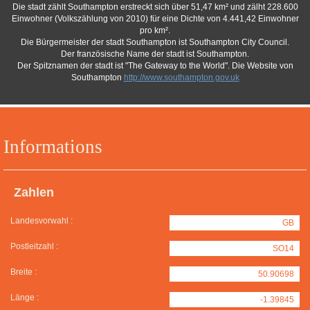
Die stadt zählt Southampton erstreckt sich über 51,47 km² und zälht 228.600
Einwohner (Volkszählung von 2010) für eine Dichte von 4.441,42 Einwohner
pro km².
Die Bürgermeister der stadt Southampton ist Southampton City Council.
Der französische Name der stadt ist Southampton.
Der Spitznamen der stadt ist "The Gateway to the World". Die Website von
Southampton
http://www.southampton.gov.uk
Informations
Zahlen
Landesvorwahl :
GB
Postleitzahl :
SO14
Breite :
50.90698
Länge :
-1.39845