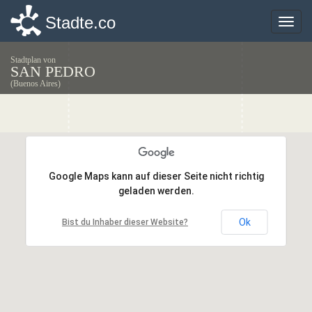
Stadte.co
Stadte.co
Toggle
Toggle
naviga
naviga
Stadtplan von
SAN PEDRO
(Buenos Aires)
Google Maps kann auf dieser Seite nicht richtig
Google Maps kann auf dieser Seite nicht richtig
geladen werden.
geladen werden.
Ok
Ok
Bist du Inhaber dieser Website?
Bist du Inhaber dieser Website?