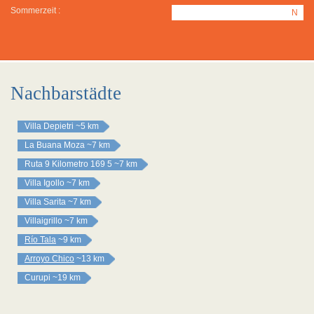
Sommerzeit :
N
Nachbarstädte
Villa Depietri
~5 km
La Buana Moza
~7 km
Ruta 9 Kilometro 169 5
~7 km
Villa Igollo
~7 km
Villa Sarita
~7 km
Villaigrillo
~7 km
Río Tala
~9 km
Arroyo Chico
~13 km
Curupi
~19 km