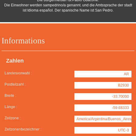
Die bürgermeister ist Pablo Guacone.
Die Einwohner werden sampedrino/a genannt. und die Amtssprache der stadt
ist Idioma español. Der spanische Name ist San Pedro.
Informations
Zahlen
Landesvorwahl :
AR
Postleitzahl :
B2930
Breite :
-33.70000
Länge :
-59.68333
Zeitzone :
America/Argentina/Buenos_Aires
Zeitzonenbezeichner :
UTC-3