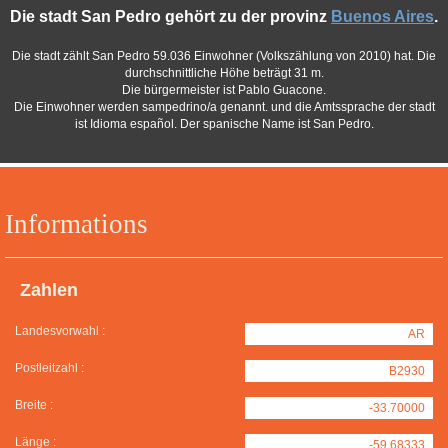
Die stadt San Pedro gehört zu der provinz
Buenos Aires
.
Die stadt zählt San Pedro 59.036 Einwohner (Volkszählung von 2010) hat. Die
durchschnittliche Höhe beträgt 31 m.
Die bürgermeister ist Pablo Guacone.
Die Einwohner werden sampedrino/a genannt. und die Amtssprache der stadt
ist Idioma español. Der spanische Name ist San Pedro.
Informations
Zahlen
Landesvorwahl :
AR
Postleitzahl :
B2930
Breite :
-33.70000
Länge :
-59.68333