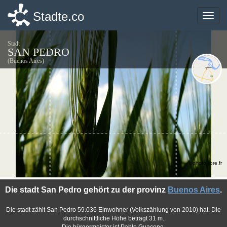
Stadte.co
Stadte.co
Toggle
Toggle
naviga
naviga
Stadt
SAN PEDRO
(Buenos Aires)
©photo-libre.fr
Die stadt San Pedro gehört zu der provinz
Buenos Aires
.
Die stadt zählt San Pedro 59.036 Einwohner (Volkszählung von 2010) hat. Die
durchschnittliche Höhe beträgt 31 m.