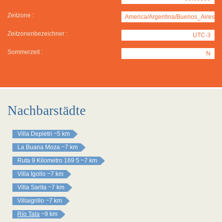
Zeitzone :
America/Argentina/Buenos_Aires
Zeitzonenbezeichner :
UTC-3
Sommerzeit :
N
Nachbarstädte
Villa Depietri
~5 km
La Buana Moza
~7 km
Ruta 9 Kilometro 169 5
~7 km
Villa Igollo
~7 km
Villa Sarita
~7 km
Villaigrillo
~7 km
Río Tala
~9 km