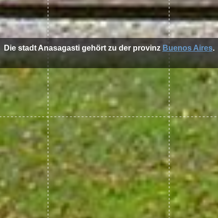
Die stadt Anasagasti gehört zu der provinz
Buenos Aires
.