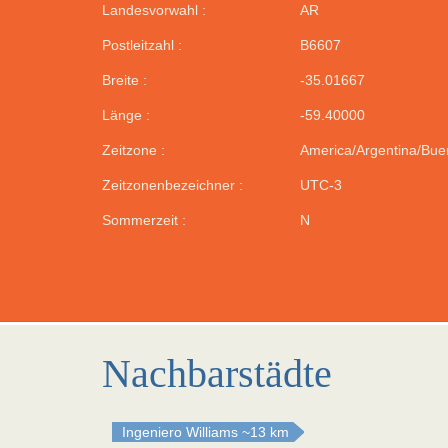
Landesvorwahl :
AR
Postleitzahl :
B6607
Breite :
-35.01667
Länge :
-59.40000
Zeitzone :
America/Argentina/Bue
Zeitzonenbezeichner :
UTC-3
Sommerzeit :
N
Nachbarstädte
Ingeniero Williams
~13 km