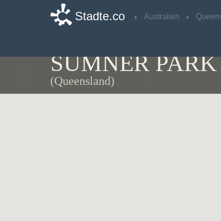
Stadte.co
Stadte.co
Australien
Australien
Queen
Queen
Stadtplan von
SUMNER PARK
(Queensland)