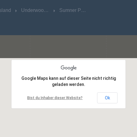
sland
sland
Underwood Central
Underwood Central
Sumner Park
Sumner Park
Google Maps kann auf dieser Seite nicht richtig
Google Maps kann auf dieser Seite nicht richtig
geladen werden.
geladen werden.
Ok
Ok
Bist du Inhaber dieser Website?
Bist du Inhaber dieser Website?