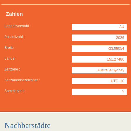
Zahlen
Landesvorwahl :
AU
Postleitzahl :
2026
Breite :
-33.89054
Länge :
151.27486
Zeitzone :
Australia/Sydney
Zeitzonenbezeichner :
UTC+10
Sommerzeit :
Y
Nachbarstädte