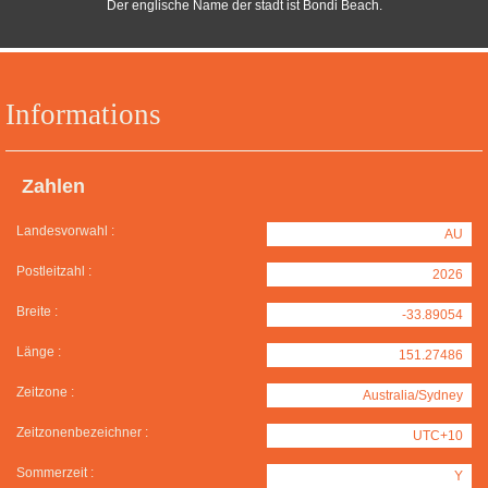
Der englische Name der stadt ist Bondi Beach.
Informations
Zahlen
Landesvorwahl :
AU
Postleitzahl :
2026
Breite :
-33.89054
Länge :
151.27486
Zeitzone :
Australia/Sydney
Zeitzonenbezeichner :
UTC+10
Sommerzeit :
Y