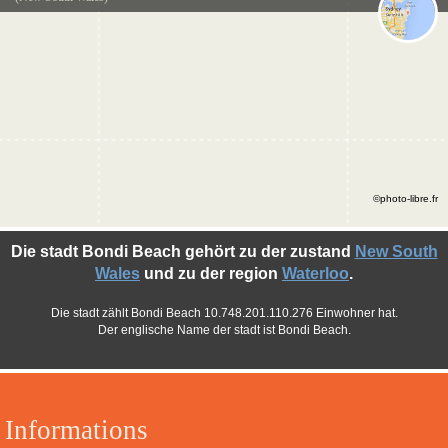
©photo-libre.fr
Die stadt Bondi Beach gehört zu der zustand
New South
Wales
und zu der region
Waterloo
.
Die stadt zählt Bondi Beach 10.748.201.110.276 Einwohner hat.
Der englische Name der stadt ist Bondi Beach.
Informations