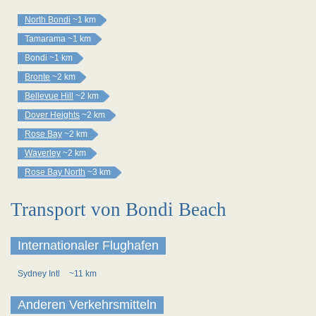
North Bondi
~1 km
Tamarama
~1 km
Bondi
~1 km
Bronte
~2 km
Bellevue Hill
~2 km
Dover Heights
~2 km
Rose Bay
~2 km
Waverley
~2 km
Rose Bay North
~3 km
Transport von Bondi Beach
Internationaler Flughafen
Sydney Intl
~11 km
Anderen Verkehrsmitteln