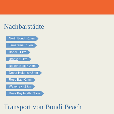
Nachbarstädte
North Bondi
~1 km
Tamarama
~1 km
Bondi
~1 km
Bronte
~2 km
Bellevue Hill
~2 km
Dover Heights
~2 km
Rose Bay
~2 km
Waverley
~2 km
Rose Bay North
~3 km
Transport von Bondi Beach