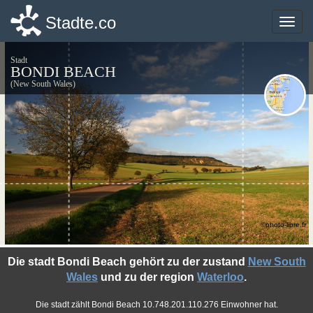
Stadte.co
Stadte.co
Toggle
Toggle
naviga
naviga
Stadt
BONDI BEACH
(New South Wales)
©photo-libre.fr
Die stadt Bondi Beach gehört zu der zustand
New South
Wales
und zu der region
Waterloo
.
Die stadt zählt Bondi Beach 10.748.201.110.276 Einwohner hat.