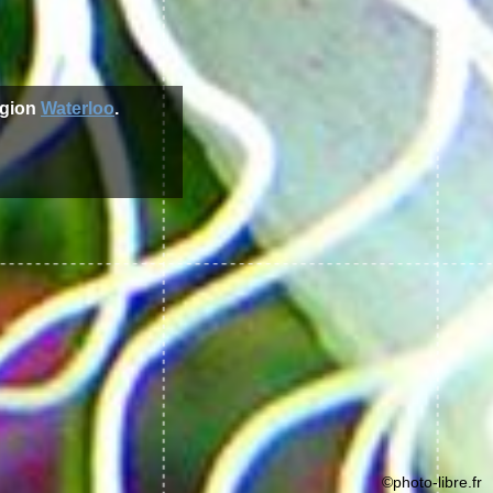
egion
Waterloo
.
©photo-libre.fr