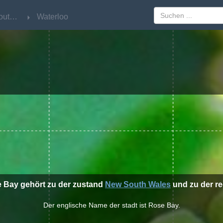
New South Wales
New South Wales
Waterloo
Waterloo
e Bay gehört zu der zustand
New South Wales
und zu der r
Der englische Name der stadt ist Rose Bay.