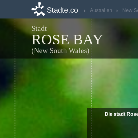
Stadte.co
Stadte.co
Australien
Australien
Stadt
ROSE BAY
(New South Wales)
Die stadt Ros