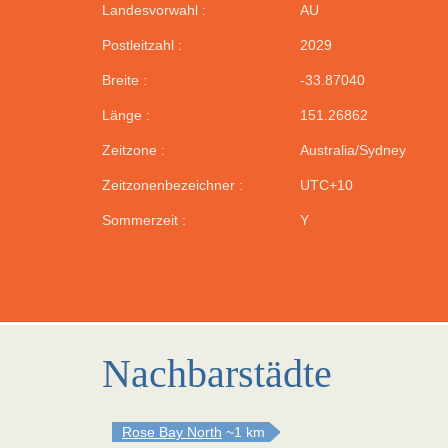
Landesvorwahl :
AU
Postleitzahl :
2029
Breite :
-33.87040
Länge :
151.26862
Zeitzone :
Australia/Sydney
Zeitzonenbezeichner :
UTC+10
Sommerzeit :
Y
Nachbarstädte
Rose Bay North
~1 km