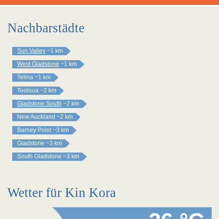
Nachbarstädte
Sun Valley
~1 km
West Gladstone
~1 km
Telina
~1 km
Toolooa
~2 km
Gladstone South
~2 km
New Auckland
~2 km
Barney Point
~3 km
Gladstone
~3 km
South Gladstone
~3 km
Wetter für Kin Kora