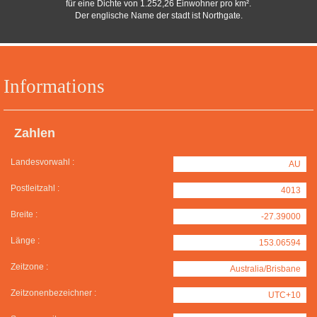
für eine Dichte von 1.252,26 Einwohner pro km².
Der englische Name der stadt ist Northgate.
Informations
Zahlen
Landesvorwahl :
AU
Postleitzahl :
4013
Breite :
-27.39000
Länge :
153.06594
Zeitzone :
Australia/Brisbane
Zeitzonenbezeichner :
UTC+10