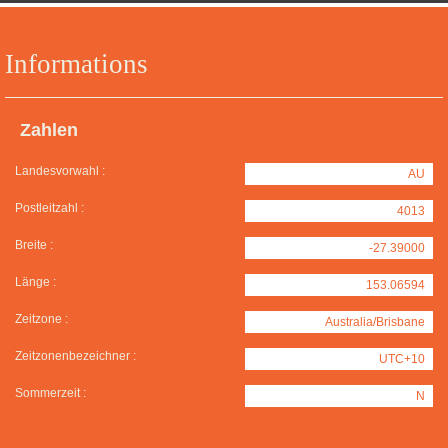
Informations
Zahlen
Landesvorwahl :
AU
Postleitzahl :
4013
Breite :
-27.39000
Länge :
153.06594
Zeitzone :
Australia/Brisbane
Zeitzonenbezeichner :
UTC+10
Sommerzeit :
N