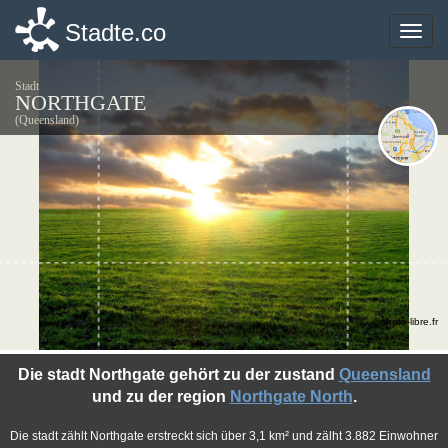
Stadte.co
Stadte.co
Toggle
Toggle
naviga
naviga
Stadt
NORTHGATE
(Queensland)
©photo-libre.fr
Die stadt Northgate gehört zu der zustand
Queensland
und zu der region
Northgate North
.
Die stadt zählt Northgate erstreckt sich über 3,1 km² und zälht 3.882 Einwohner