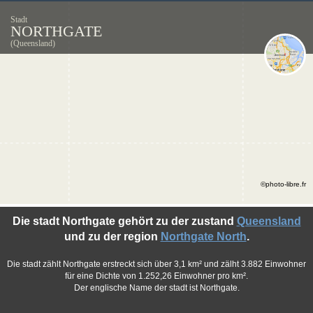
Stadt
NORTHGATE
(Queensland)
©photo-libre.fr
Die stadt Northgate gehört zu der zustand
Queensland
und zu der region
Northgate North
.
Die stadt zählt Northgate erstreckt sich über 3,1 km² und zälht 3.882 Einwohner
für eine Dichte von 1.252,26 Einwohner pro km².
Der englische Name der stadt ist Northgate.