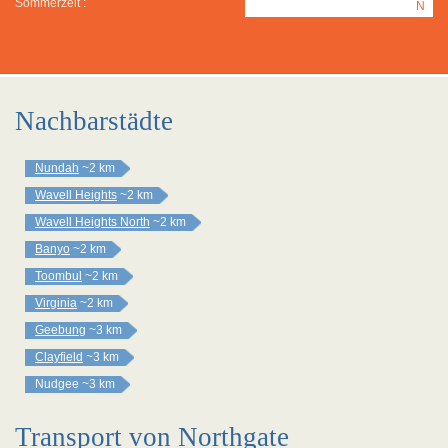
Sommerzeit :
N
Nachbarstädte
Nundah
~2 km
Wavell Heights
~2 km
Wavell Heights North
~2 km
Banyo
~2 km
Toombul
~2 km
Virginia
~2 km
Geebung
~3 km
Clayfield
~3 km
Nudgee
~3 km
Transport von Northgate