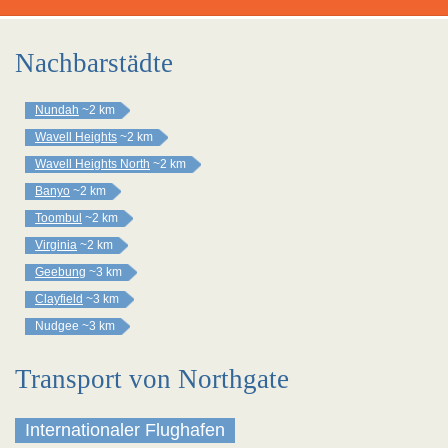
Nachbarstädte
Nundah
~2 km
Wavell Heights
~2 km
Wavell Heights North
~2 km
Banyo
~2 km
Toombul
~2 km
Virginia
~2 km
Geebung
~3 km
Clayfield
~3 km
Nudgee
~3 km
Transport von Northgate
Internationaler Flughafen