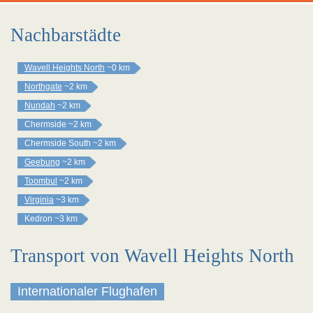
Nachbarstädte
Wavell Heights North
~0 km
Northgate
~2 km
Nundah
~2 km
Chermside
~2 km
Chermside South
~2 km
Geebung
~2 km
Toombul
~2 km
Virginia
~3 km
Kedron
~3 km
Transport von Wavell Heights North
Internationaler Flughafen