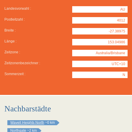
Landesvorwahl :
AU
Postleitzahl :
4012
Breite :
-27.38975
Länge :
153.04986
Zeitzone :
Australia/Brisbane
Zeitzonenbezeichner :
UTC+10
Sommerzeit :
N
Nachbarstädte
Wavell Heights North
~0 km
Northgate
~2 km