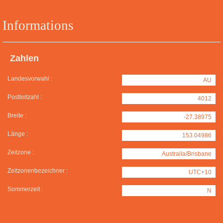
Informations
Zahlen
Landesvorwahl :
AU
Postleitzahl :
4012
Breite :
-27.38975
Länge :
153.04986
Zeitzone :
Australia/Brisbane
Zeitzonenbezeichner :
UTC+10
Sommerzeit :
N