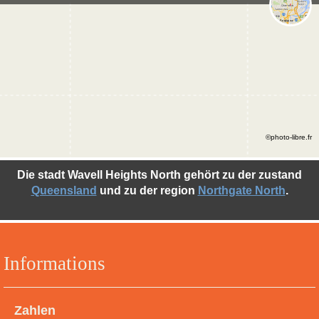
©photo-libre.fr
Die stadt Wavell Heights North gehört zu der zustand
Queensland
und zu der region
Northgate North
.
Informations
Zahlen