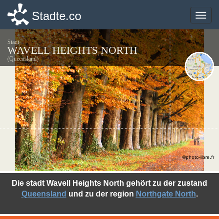
Stadte.co
Stadte.co
Toggle
Toggle
naviga
naviga
Stadt
WAVELL HEIGHTS NORTH
(Queensland)
©photo-libre.fr
Die stadt Wavell Heights North gehört zu der zustand
Queensland
und zu der region
Northgate North
.