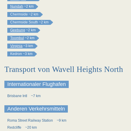
Nundah
~2 km
Chermside
~2 km
Chermside South
~2 km
Geebung
~2 km
Toombul
~2 km
Virginia
~3 km
Kedron
~3 km
Transport von Wavell Heights North
Internationaler Flughafen
Brisbane Intl
~7 km
Anderen Verkehrsmitteln
Roma Street Railway Station
~9 km
Redcliffe
~20 km