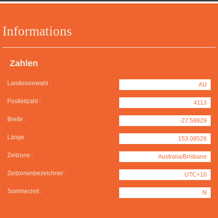
Informations
Zahlen
Landesvorwahl :
AU
Postleitzahl :
4113
Breite :
-27.58829
Länge :
153.08526
Zeitzone :
Australia/Brisbane
Zeitzonenbezeichner :
UTC+10
Sommerzeit :
N