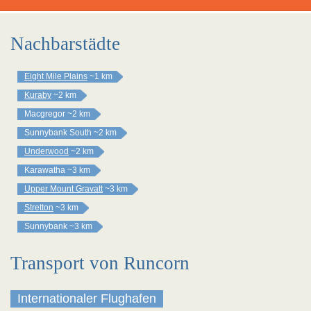
Nachbarstädte
Eight Mile Plains
~1 km
Kuraby
~2 km
Macgregor
~2 km
Sunnybank South
~2 km
Underwood
~2 km
Karawatha
~3 km
Upper Mount Gravatt
~3 km
Stretton
~3 km
Sunnybank
~3 km
Transport von Runcorn
Internationaler Flughafen