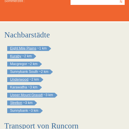
Sommerzeit :
N
Nachbarstädte
Eight Mile Plains
~1 km
Kuraby
~2 km
Macgregor
~2 km
Sunnybank South
~2 km
Underwood
~2 km
Karawatha
~3 km
Upper Mount Gravatt
~3 km
Stretton
~3 km
Sunnybank
~3 km
Transport von Runcorn