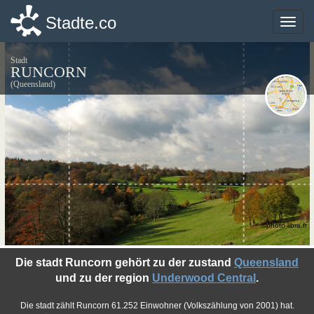
Stadte.co
Stadte.co
Toggle
Toggle
naviga
naviga
Stadt
RUNCORN
(Queensland)
©photo-libre.fr
Die stadt Runcorn gehört zu der zustand
Queensland
und zu der region
Underwood Central
.
Die stadt zählt Runcorn 61.252 Einwohner (Volkszählung von 2001) hat.