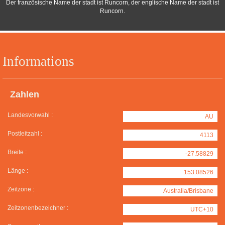
Der französische Name der stadt ist Runcorn, der englische Name der stadt ist
Runcorn.
Informations
Zahlen
Landesvorwahl :
AU
Postleitzahl :
4113
Breite :
-27.58829
Länge :
153.08526
Zeitzone :
Australia/Brisbane
Zeitzonenbezeichner :
UTC+10