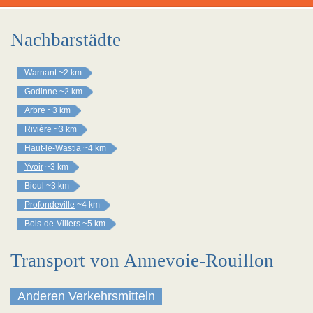
Nachbarstädte
Warnant
~2 km
Godinne
~2 km
Arbre
~3 km
Rivière
~3 km
Haut-le-Wastia
~4 km
Yvoir
~3 km
Bioul
~3 km
Profondeville
~4 km
Bois-de-Villers
~5 km
Transport von Annevoie-Rouillon
Anderen Verkehrsmitteln