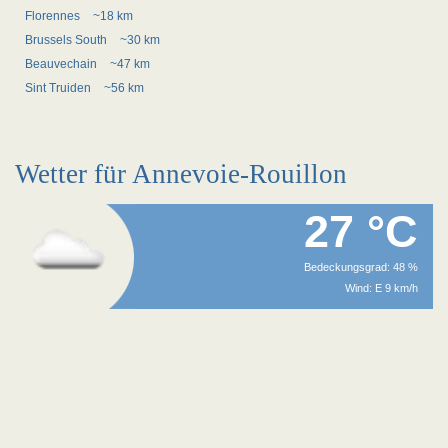
Florennes
~18 km
Brussels South
~30 km
Beauvechain
~47 km
Sint Truiden
~56 km
Wetter für Annevoie-Rouillon
27 °C
Bedeckungsgrad: 48 %
Wind: E 9 km/h