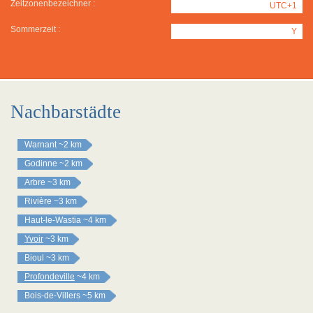
Zeitzonenbezeichner :
UTC+1
Sommerzeit :
Y
Nachbarstädte
Warnant
~2 km
Godinne
~2 km
Arbre
~3 km
Rivière
~3 km
Haut-le-Wastia
~4 km
Yvoir
~3 km
Bioul
~3 km
Profondeville
~4 km
Bois-de-Villers
~5 km