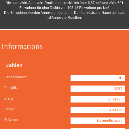
Die stadt zählt Annevoie-Rouillon erstreckt sich über 6,57 km² und zälht 691
Einwohner für eine Dichte von 105,18 Einwohner pro km².
Die Einwohner werden Annevoien genannt.. Der französische Name der stadt
ist Annevoie-Rouillon.
Informations
Zahlen
Landesvorwahl :
BE
Postleitzahl :
5537
Breite :
50.34305
Länge :
4.84130
Zeitzone :
Europe/Brussels