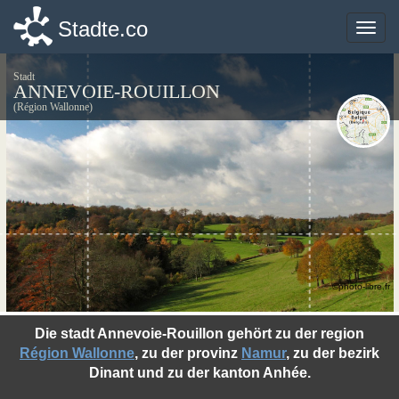
Stadte.co
Stadte.co
Toggle
Toggle
naviga
naviga
Stadt
ANNEVOIE-ROUILLON
(Région Wallonne)
©photo-libre.fr
Die stadt Annevoie-Rouillon gehört zu der region
Région Wallonne
, zu der provinz
Namur
, zu der bezirk
Dinant und zu der kanton Anhée.