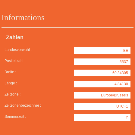
Informations
Zahlen
Landesvorwahl :
BE
Postleitzahl :
5537
Breite :
50.34305
Länge :
4.84130
Zeitzone :
Europe/Brussels
Zeitzonenbezeichner :
UTC+1
Sommerzeit :
Y