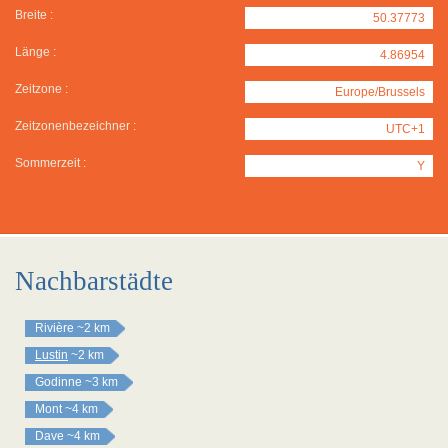
Breite :
50.37773
Länge :
4.86954
Zeitzone :
Europe/Brussels
Zeitzonenbezeichner :
UTC+1
Sommerzeit :
Y
Nachbarstädte
Rivière
~2 km
Lustin
~2 km
Godinne
~3 km
Mont
~4 km
Dave
~4 km