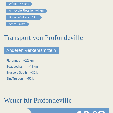
Wépion
~5 km
Annevoie-Rouillon
~4 km
Bois-de-Villers
~4 km
Arbre
~4 km
Transport von Profondeville
Anderen Verkehrsmitteln
Florennes
~22 km
Beauvechain
~43 km
Brussels South
~31 km
Sint Truiden
~52 km
Wetter für Profondeville