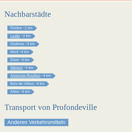
Nachbarstädte
Rivière
~2 km
Lustin
~2 km
Godinne
~3 km
Mont
~4 km
Dave
~4 km
Wépion
~5 km
Annevoie-Rouillon
~4 km
Bois-de-Villers
~4 km
Arbre
~4 km
Transport von Profondeville
Anderen Verkehrsmitteln