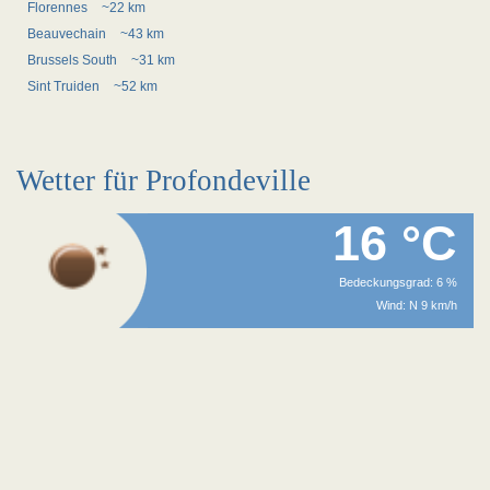
Florennes
~22 km
Beauvechain
~43 km
Brussels South
~31 km
Sint Truiden
~52 km
Wetter für Profondeville
16 °C
Bedeckungsgrad: 6 %
Wind: N 9 km/h