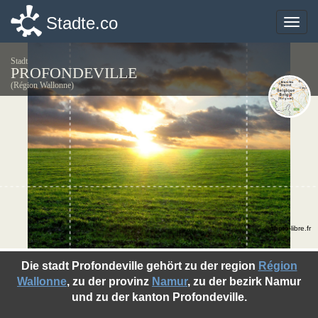
Stadte.co
Stadte.co
Toggle
Toggle
naviga
naviga
Stadt
PROFONDEVILLE
(Région Wallonne)
©photo-libre.fr
Die stadt Profondeville gehört zu der region
Région
Wallonne
, zu der provinz
Namur
, zu der bezirk Namur
und zu der kanton Profondeville.