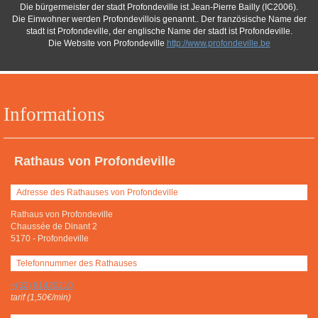
Die bürgermeister der stadt Profondeville ist Jean-Pierre Bailly (IC2006).
Die Einwohner werden Profondevillois genannt.. Der französische Name der
stadt ist Profondeville, der englische Name der stadt ist Profondeville.
Die Website von Profondeville
http://www.profondeville.be
Informations
Rathaus von Profondeville
Adresse des Rathauses von Profondeville
Rathaus von Profondeville
Chaussée de Dinant 2
5170
-
Profondeville
Telefonnummer des Rathauses
+(32) 81420210
tarif (1,50€/min)