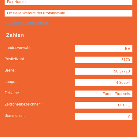
Fax-Nummer
Offizielle Website der Profondeville
http://www.profondeville.be
Zahlen
Landesvorwahl :
BE
Postleitzahl :
5170
Breite :
50.37773
Länge :
4.86954
Zeitzone :
Europe/Brussels
Zeitzonenbezeichner :
UTC+1
Sommerzeit :
Y