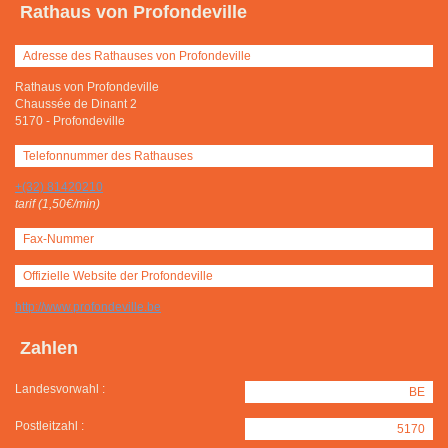
Rathaus von Profondeville
Adresse des Rathauses von Profondeville
Rathaus von Profondeville
Chaussée de Dinant 2
5170
-
Profondeville
Telefonnummer des Rathauses
+(32) 81420210
tarif (1,50€/min)
Fax-Nummer
Offizielle Website der Profondeville
http://www.profondeville.be
Zahlen
Landesvorwahl :
BE
Postleitzahl :
5170