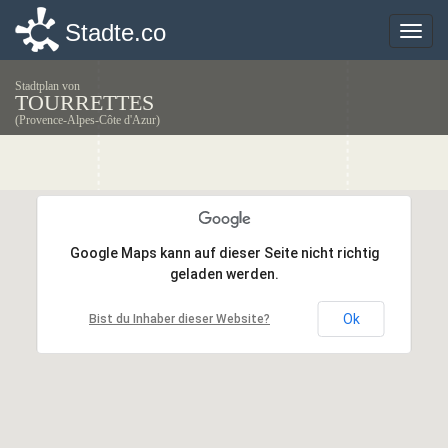
Stadte.co
Stadte.co
Toggle
Toggle
naviga
naviga
Stadtplan von
TOURRETTES
(Provence-Alpes-Côte d'Azur)
Google Maps kann auf dieser Seite nicht richtig
Google Maps kann auf dieser Seite nicht richtig
geladen werden.
geladen werden.
Ok
Ok
Bist du Inhaber dieser Website?
Bist du Inhaber dieser Website?