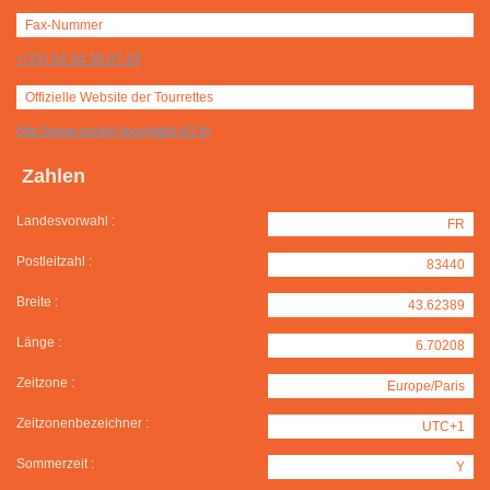
Fax-Nummer
+(33) 04 94 39 07 25
Offizielle Website der Tourrettes
http://www.mairie-tourrettes-83.fr/
Zahlen
Landesvorwahl :
FR
Postleitzahl :
83440
Breite :
43.62389
Länge :
6.70208
Zeitzone :
Europe/Paris
Zeitzonenbezeichner :
UTC+1
Sommerzeit :
Y