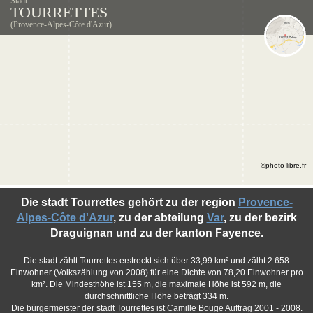
Stadt
TOURRETTES
(Provence-Alpes-Côte d'Azur)
©photo-libre.fr
Die stadt Tourrettes gehört zu der region
Provence-
Alpes-Côte d'Azur
, zu der abteilung
Var
, zu der bezirk
Draguignan und zu der kanton Fayence.
Die stadt zählt Tourrettes erstreckt sich über 33,99 km² und zälht 2.658
Einwohner (Volkszählung von 2008) für eine Dichte von 78,20 Einwohner pro
km². Die Mindesthöhe ist 155 m, die maximale Höhe ist 592 m, die
durchschnittliche Höhe beträgt 334 m.
Die bürgermeister der stadt Tourrettes ist Camille Bouge Auftrag 2001 - 2008.