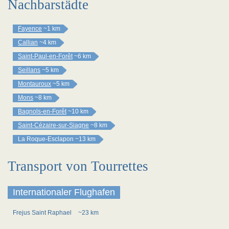
Nachbarstädte
Fayence
~1 km
Callian
~4 km
Saint-Paul-en-Forêt
~6 km
Seillans
~5 km
Montauroux
~5 km
Mons
~8 km
Bagnols-en-Forêt
~10 km
Saint-Cézaire-sur-Siagne
~8 km
La Roque-Esclapon
~13 km
Transport von Tourrettes
Internationaler Flughafen
Frejus Saint Raphael
~23 km