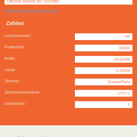
Offizielle Website der Tourrettes
http://www.mairie-tourrettes-83.fr/
Zahlen
Landesvorwahl :
FR
Postleitzahl :
83440
Breite :
43.62389
Länge :
6.70208
Zeitzone :
Europe/Paris
Zeitzonenbezeichner :
UTC+1
Sommerzeit :
Y