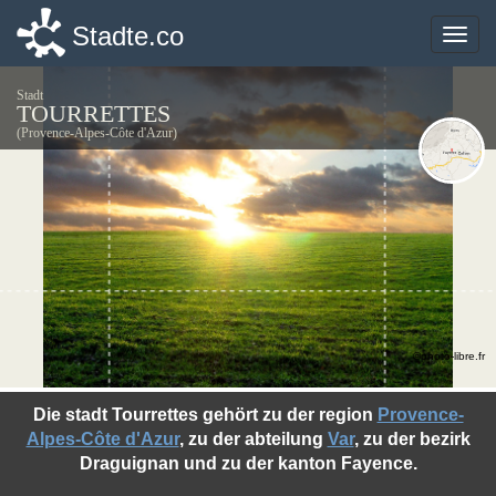
Stadte.co
Stadte.co
Toggle
Toggle
naviga
naviga
Stadt
TOURRETTES
(Provence-Alpes-Côte d'Azur)
©photo-libre.fr
Die stadt Tourrettes gehört zu der region
Provence-
Alpes-Côte d'Azur
, zu der abteilung
Var
, zu der bezirk
Draguignan und zu der kanton Fayence.