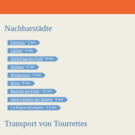
Nachbarstädte
Fayence
~1 km
Callian
~4 km
Saint-Paul-en-Forêt
~6 km
Seillans
~5 km
Montauroux
~5 km
Mons
~8 km
Bagnols-en-Forêt
~10 km
Saint-Cézaire-sur-Siagne
~8 km
La Roque-Esclapon
~13 km
Transport von Tourrettes