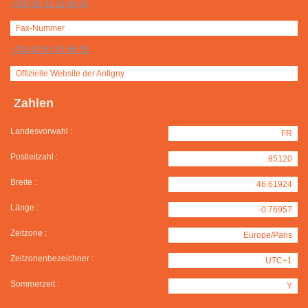
+(33) 02 51 51 60 04
Fax-Nummer
+(33) 02 51 51 66 75
Offizielle Website der Antigny
Zahlen
Landesvorwahl :
FR
Postleitzahl :
85120
Breite :
46.61924
Länge :
-0.76957
Zeitzone :
Europe/Paris
Zeitzonenbezeichner :
UTC+1
Sommerzeit :
Y