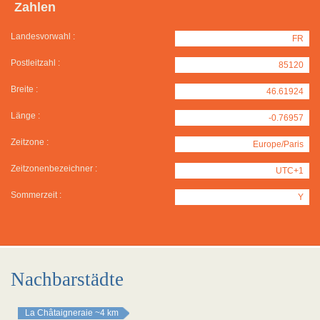
Zahlen
Landesvorwahl :
FR
Postleitzahl :
85120
Breite :
46.61924
Länge :
-0.76957
Zeitzone :
Europe/Paris
Zeitzonenbezeichner :
UTC+1
Sommerzeit :
Y
Nachbarstädte
La Châtaigneraie
~4 km