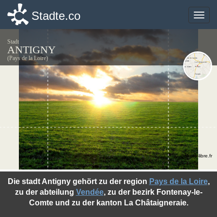
Stadte.co
Stadte.co
Toggle
Toggle
naviga
naviga
Stadt
ANTIGNY
(Pays de la Loire)
©photo-libre.fr
Die stadt Antigny gehört zu der region
Pays de la Loire
,
zu der abteilung
Vendée
, zu der bezirk Fontenay-le-
Comte und zu der kanton La Châtaigneraie.