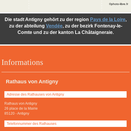
©photo-libre.fr
Die stadt Antigny gehört zu der region
Pays de la Loire
,
zu der abteilung
Vendée
, zu der bezirk Fontenay-le-
Comte und zu der kanton La Châtaigneraie.
Informations
Rathaus von Antigny
Adresse des Rathauses von Antigny
Rathaus von Antigny
26 place de la Mairie
85120
-
Antigny
Telefonnummer des Rathauses