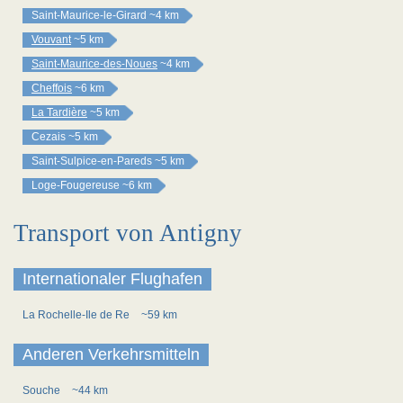
Saint-Maurice-le-Girard
~4 km
Vouvant
~5 km
Saint-Maurice-des-Noues
~4 km
Cheffois
~6 km
La Tardière
~5 km
Cezais
~5 km
Saint-Sulpice-en-Pareds
~5 km
Loge-Fougereuse
~6 km
Transport von Antigny
Internationaler Flughafen
La Rochelle-Ile de Re
~59 km
Anderen Verkehrsmitteln
Souche
~44 km