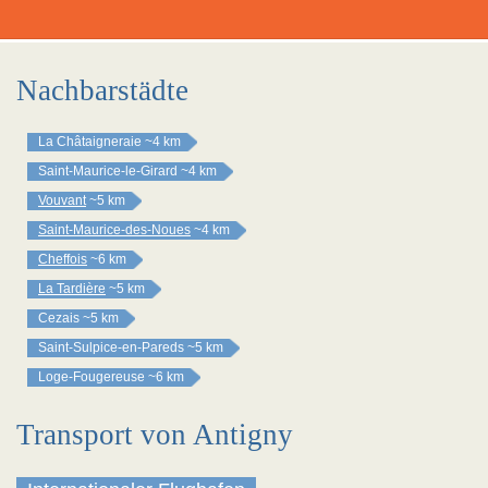
Nachbarstädte
La Châtaigneraie
~4 km
Saint-Maurice-le-Girard
~4 km
Vouvant
~5 km
Saint-Maurice-des-Noues
~4 km
Cheffois
~6 km
La Tardière
~5 km
Cezais
~5 km
Saint-Sulpice-en-Pareds
~5 km
Loge-Fougereuse
~6 km
Transport von Antigny