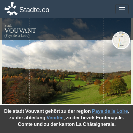
Stadte.co
Stadte.co
Toggle
Toggle
naviga
naviga
Stadt
VOUVANT
(Pays de la Loire)
©photo-libre.fr
Die stadt Vouvant gehört zu der region
Pays de la Loire
,
zu der abteilung
Vendée
, zu der bezirk Fontenay-le-
Comte und zu der kanton La Châtaigneraie.