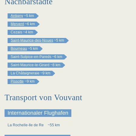
Nachbarstädte
Antigny
~5 km
Mervent
~6 km
Cezais
~4 km
Saint-Maurice-des-Noues
~5 km
Bourneau
~5 km
Saint-Sulpice-en-Pareds
~6 km
Saint-Maurice-le-Girard
~8 km
La Châtaigneraie
~9 km
Pissotte
~9 km
Transport von Vouvant
Internationaler Flughafen
La Rochelle-Ile de Re
~55 km