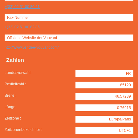
+(33) 02 51 00 80 21
Fax-Nummer
+(33) 02 51 00 82 85
Offizielle Website der Vouvant
http://www.vendee-vouvant.com/
Zahlen
Landesvorwahl :
FR
Postleitzahl :
85120
Breite :
46.57239
Länge :
-0.76915
Zeitzone :
Europe/Paris
Zeitzonenbezeichner :
UTC+1