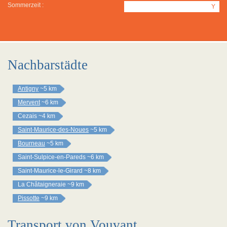
Sommerzeit :
Y
Nachbarstädte
Antigny
~5 km
Mervent
~6 km
Cezais
~4 km
Saint-Maurice-des-Noues
~5 km
Bourneau
~5 km
Saint-Sulpice-en-Pareds
~6 km
Saint-Maurice-le-Girard
~8 km
La Châtaigneraie
~9 km
Pissotte
~9 km
Transport von Vouvant