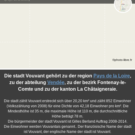
©photo-libre.fr
Die stadt Vouvant gehört zu der region
Pays de la Loire
,
zu der abteilung
Vendée
, zu der bezirk Fontenay-le-
Comte und zu der kanton La Châtaigneraie.
Die stadt zählt Vouvant erstreckt sich über 20,20 km² und zälht 852 Einwohner
(Volkszählung von 2008) für eine Dichte von 42,18 Einwohner pro km². Die
Mindesthöhe ist 35 m, die maximale Höhe ist 110 m, die durchschnittliche
Höhe beträgt 78 m.
Die bürgermeister der stadt Vouvant ist Gilles Berland Auftrag 2008-2014.
Die Einwohner werden Vouvantais genannt.. Der französische Name der stadt
ist Vouvant, der englische Name der stadt ist Vouvant.