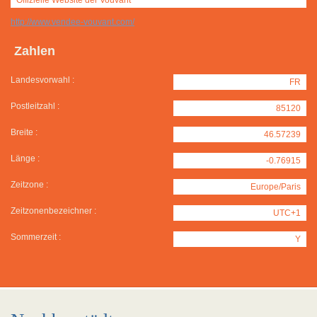
http://www.vendee-vouvant.com/
Zahlen
Landesvorwahl :
FR
Postleitzahl :
85120
Breite :
46.57239
Länge :
-0.76915
Zeitzone :
Europe/Paris
Zeitzonenbezeichner :
UTC+1
Sommerzeit :
Y