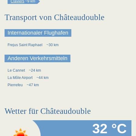
Claviers
~9 km
Transport von Châteaudouble
Internationaler Flughafen
Frejus Saint Raphael
~30 km
Anderen Verkehrsmitteln
Le Cannet
~24 km
La Môle Airport
~44 km
Pierrefeu
~47 km
Wetter für Châteaudouble
32 °C