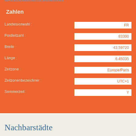
Zahlen
Landesvorwahl :
FR
Postleitzahl :
83300
Breite :
43.59720
Länge :
6.45035
Zeitzone :
Europe/Paris
Zeitzonenbezeichner :
UTC+1
Sommerzeit :
Y
Nachbarstädte