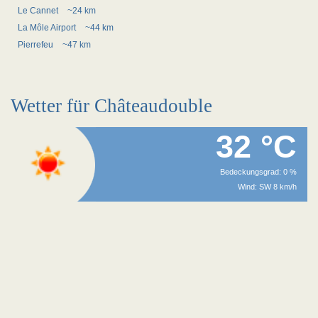
Le Cannet
~24 km
La Môle Airport
~44 km
Pierrefeu
~47 km
Wetter für Châteaudouble
32 °C
Bedeckungsgrad: 0 %
Wind: SW 8 km/h