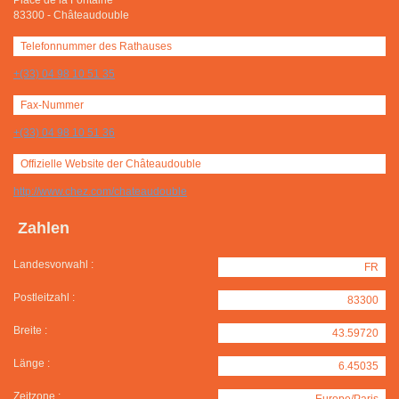
Place de la Fontaine
83300
-
Châteaudouble
Telefonnummer des Rathauses
+(33) 04 98 10 51 35
Fax-Nummer
+(33) 04 98 10 51 36
Offizielle Website der Châteaudouble
http://www.chez.com/chateaudouble
Zahlen
Landesvorwahl :
FR
Postleitzahl :
83300
Breite :
43.59720
Länge :
6.45035
Zeitzone :
Europe/Paris