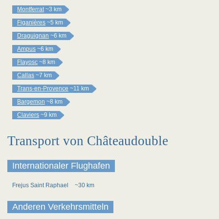
Montferrat
~3 km
Figanières
~5 km
Draguignan
~6 km
Ampus
~6 km
Flayosc
~8 km
Callas
~7 km
Trans-en-Provence
~11 km
Bargemon
~8 km
Claviers
~9 km
Transport von Châteaudouble
Internationaler Flughafen
Frejus Saint Raphael
~30 km
Anderen Verkehrsmitteln