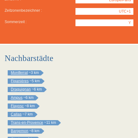
Zeitzonenbezeichner :
UTC+1
Sommerzeit :
Y
Nachbarstädte
Montferrat
~3 km
Figanières
~5 km
Draguignan
~6 km
Ampus
~6 km
Flayosc
~8 km
Callas
~7 km
Trans-en-Provence
~11 km
Bargemon
~8 km