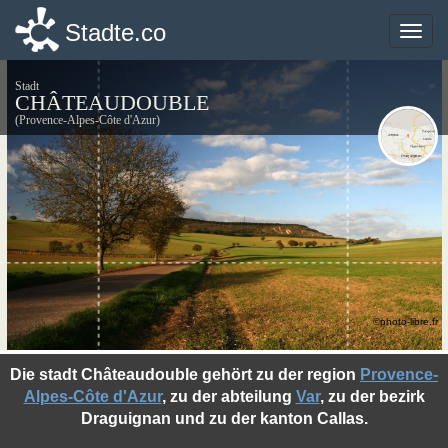
Stadte.co
Stadte.co
Toggle
Toggle
naviga
naviga
Stadt
CHÂTEAUDOUBLE
(Provence-Alpes-Côte d'Azur)
©photo-libre.fr
Die stadt Châteaudouble gehört zu der region
Provence-
Alpes-Côte d'Azur
, zu der abteilung
Var
, zu der bezirk
Draguignan und zu der kanton Callas.