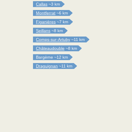
Callas
~3 km
Montferrat
~6 km
Figanières
~7 km
Seillans
~8 km
Comps-sur-Artuby
~11 km
Châteaudouble
~8 km
Bargème
~12 km
Draguignan
~11 km