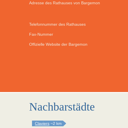
Adresse des Rathauses von Bargemon
Telefonnummer des Rathauses
Fax-Nummer
Offizielle Website der Bargemon
Nachbarstädte
Claviers
~2 km