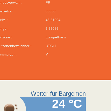
ndesvorwahl :
FR
stleitzahl :
83830
eite :
43.61904
nge :
6.55086
itzone :
Europe/Paris
itzonenbezeichner :
UTC+1
mmerzeit :
Y
Wetter für Bargemon
24 °C