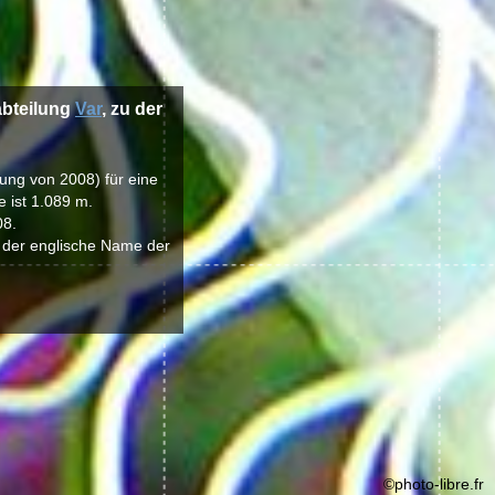
 abteilung
Var
, zu der
lung von 2008) für eine
 ist 1.089 m.
08.
 der englische Name der
©photo-libre.fr