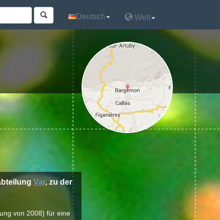
Deutsch
Deutsch
Welt
Welt
 abteilung
Var
, zu der
lung von 2008) für eine