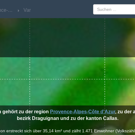
Provence-Alpes-Côte d'Azur
Provence-Alpes-Côte d'Azur
Var
Var
 gehört zu der region
Provence-Alpes-Côte d'Azur
, zu der
bezirk Draguignan und zu der kanton Callas.
on erstreckt sich über 35,14 km² und zälht 1.471 Einwohner (Volkszäh