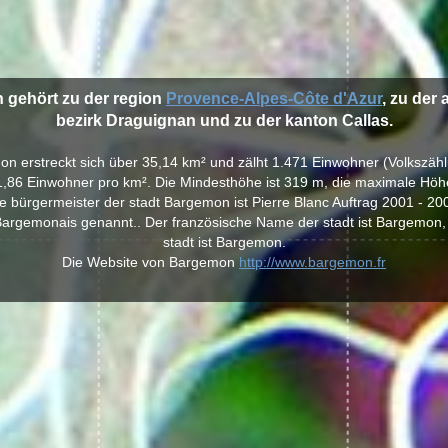
 gehört zu der region
Provence-Alpes-Côte d'Azur
, zu der
bezirk Draguignan und zu der kanton Callas.
on erstreckt sich über 35,14 km² und zälht 1.471 Einwohner (Volkszäh
1,86 Einwohner pro km². Die Mindesthöhe ist 319 m, die maximale Höhe
e bürgermeister der stadt Bargemon ist Pierre Blanc Auftrag 2001 - 20
argemonais genannt.. Der französische Name der stadt ist Bargemon,
stadt ist Bargemon.
Die Website von Bargemon
http://www.bargemon.fr