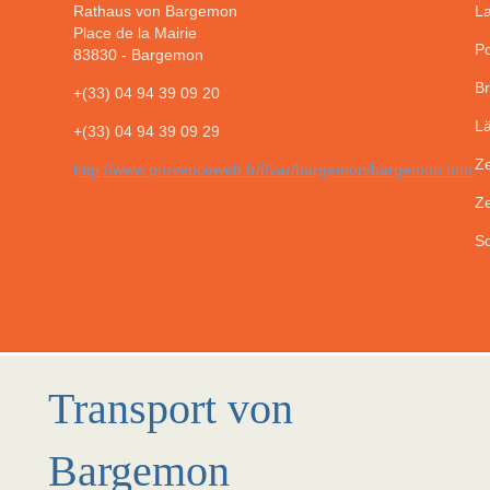
Rathaus von Bargemon
La
Place de la Mairie
Po
83830
-
Bargemon
Br
+(33) 04 94 39 09 20
Lä
+(33) 04 94 39 09 29
Ze
http://www.provenceweb.fr/f/var/bargemon/bargemon.htm
Ze
So
Transport von
Bargemon