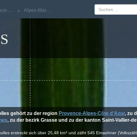
Provence-Alpes-Côte d'Azur
Provence-Alpes-Côte d'Azur
Alpes-Maritimes
Alpes-Maritimes
S
lles gehört zu der region
Provence-Alpes-Côte d'Azur
, zu 
mes
, zu der bezirk Grasse und zu der kanton Saint-Vallier-de
nolles erstreckt sich über 25,48 km² und zälht 545 Einwohner (Volkszäh