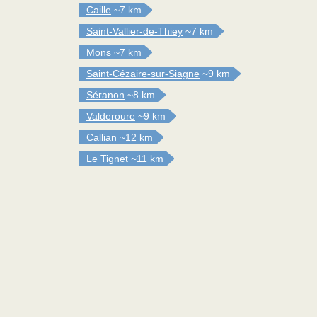
Caille
~7 km
Saint-Vallier-de-Thiey
~7 km
Mons
~7 km
Saint-Cézaire-sur-Siagne
~9 km
Séranon
~8 km
Valderoure
~9 km
Callian
~12 km
Le Tignet
~11 km