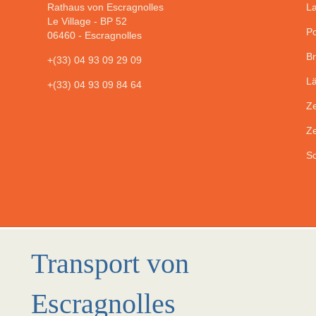
Rathaus von Escragnolles
La
Le Village - BP 52
Po
06460
-
Escragnolles
Br
+(33) 04 93 09 29 09
Lä
+(33) 04 93 09 84 64
Ze
Ze
So
Transport von
Escragnolles