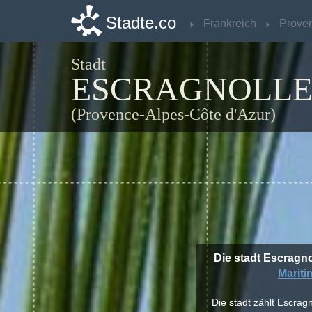
Stadte.co
Stadte.co
Frankreich
Frankreich
Stadt
ESCRAGNOLLE
(Provence-Alpes-Côte d'Azur)
Die stadt Escragno
Mariti
Die stadt zählt Escrag