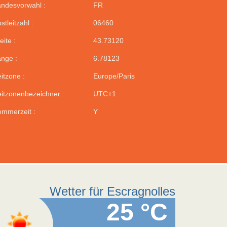
ndesvorwahl :
FR
stleitzahl :
06460
eite :
43.73120
nge :
6.78123
itzone :
Europe/Paris
itzonenbezeichner :
UTC+1
mmerzeit :
Y
Wetter für Escragnolles
25 °C