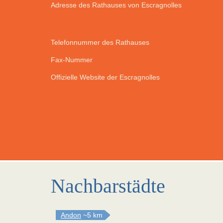
Adresse des Rathauses von Escragnolles
Telefonnummer des Rathauses
Fax-Nummer
Offizielle Website der Escragnolles
Nachbarstädte
Andon
~5 km