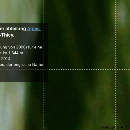
der abteilung
Alpes-
-Thiey.
lung von 2006) für eine
 ist 1.644 m.
- 2014.
les, der englische Name
©photo-libre.fr