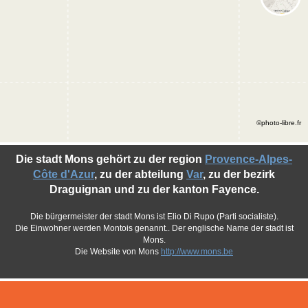
©photo-libre.fr
Die stadt Mons gehört zu der region
Provence-Alpes-
Côte d'Azur
, zu der abteilung
Var
, zu der bezirk
Draguignan und zu der kanton Fayence.
Die bürgermeister der stadt Mons ist Elio Di Rupo (Parti socialiste).
Die Einwohner werden Montois genannt.. Der englische Name der stadt ist
Mons.
Die Website von Mons
http://www.mons.be