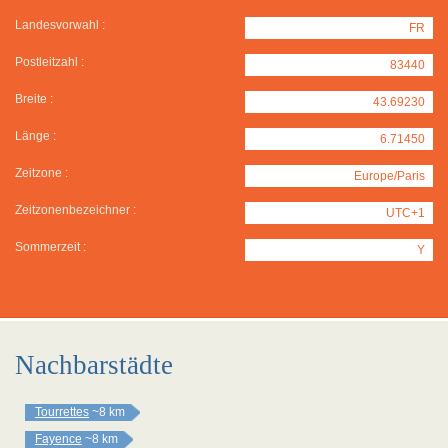
Landesvorwahl :
FR
Postleitzahl :
83440
Breite :
43.69230
Länge :
6.71450
Zeitzone :
Europe/Paris
Zeitzonenbezeichner :
UTC+1
Sommerzeit :
Y
Nachbarstädte
Tourrettes
~8 km
Fayence
~8 km