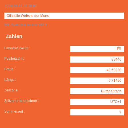
+(33) 04 94 76 36 62
Offizielle Website der Mons
http://www.mairie-mons83.fr
Zahlen
Landesvorwahl :
FR
Postleitzahl :
83440
Breite :
43.69230
Länge :
6.71450
Zeitzone :
Europe/Paris
Zeitzonenbezeichner :
UTC+1
Sommerzeit :
Y