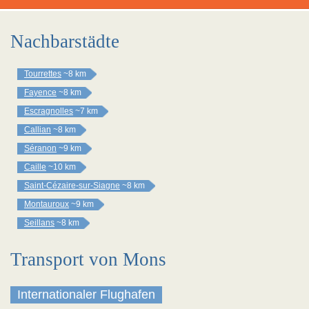
Nachbarstädte
Tourrettes
~8 km
Fayence
~8 km
Escragnolles
~7 km
Callian
~8 km
Séranon
~9 km
Caille
~10 km
Saint-Cézaire-sur-Siagne
~8 km
Montauroux
~9 km
Seillans
~8 km
Transport von Mons
Internationaler Flughafen