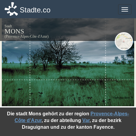
Stadte.co
Stadte.co
Toggle
Toggle
naviga
naviga
Stadt
MONS
(Provence-Alpes-Côte d'Azur)
©photo-libre.fr
Die stadt Mons gehört zu der region
Provence-Alpes-
Côte d'Azur
, zu der abteilung
Var
, zu der bezirk
Draguignan und zu der kanton Fayence.