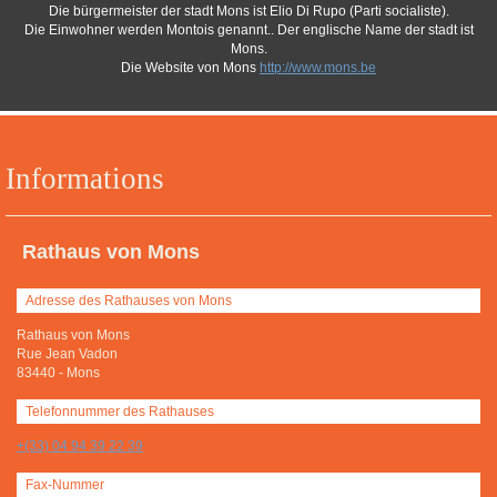
Die bürgermeister der stadt Mons ist Elio Di Rupo (Parti socialiste).
Die Einwohner werden Montois genannt.. Der englische Name der stadt ist
Mons.
Die Website von Mons
http://www.mons.be
Informations
Rathaus von Mons
Adresse des Rathauses von Mons
Rathaus von Mons
Rue Jean Vadon
83440
-
Mons
Telefonnummer des Rathauses
+(33) 04 94 39 22 39
Fax-Nummer