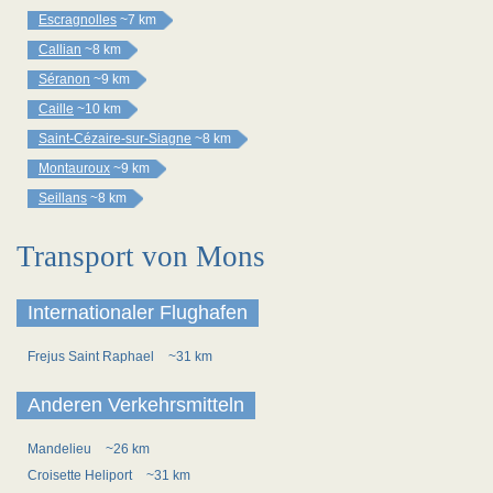
Escragnolles
~7 km
Callian
~8 km
Séranon
~9 km
Caille
~10 km
Saint-Cézaire-sur-Siagne
~8 km
Montauroux
~9 km
Seillans
~8 km
Transport von Mons
Internationaler Flughafen
Frejus Saint Raphael
~31 km
Anderen Verkehrsmitteln
Mandelieu
~26 km
Croisette Heliport
~31 km