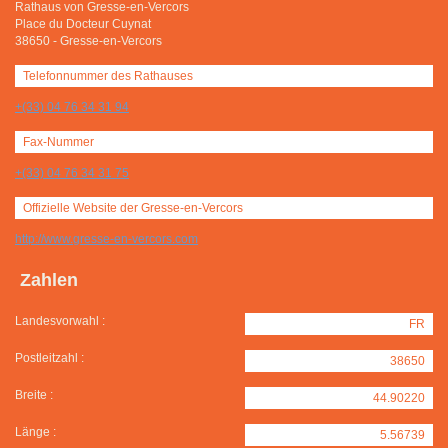
Rathaus von Gresse-en-Vercors
Place du Docteur Cuynat
38650
-
Gresse-en-Vercors
Telefonnummer des Rathauses
+(33) 04 76 34 31 94
Fax-Nummer
+(33) 04 76 34 31 75
Offizielle Website der Gresse-en-Vercors
http://www.gresse-en-vercors.com
Zahlen
Landesvorwahl :
FR
Postleitzahl :
38650
Breite :
44.90220
Länge :
5.56739