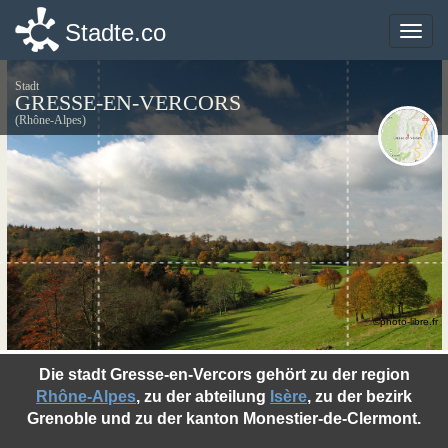
Stadte.co
Stadte.co
Toggle
Toggle
naviga
naviga
Stadt
GRESSE-EN-VERCORS
(Rhône-Alpes)
©photo-libre.fr
Die stadt Gresse-en-Vercors gehört zu der region
Rhône-Alpes
, zu der abteilung
Isère
, zu der bezirk
Grenoble und zu der kanton Monestier-de-Clermont.