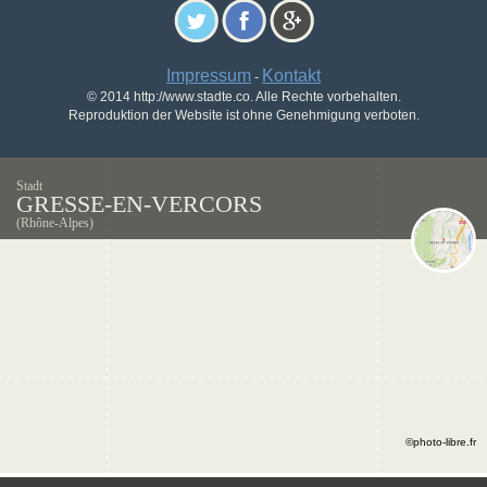
Impressum
Kontakt
-
© 2014 http://www.stadte.co. Alle Rechte vorbehalten.
Reproduktion der Website ist ohne Genehmigung verboten.
Stadt
GRESSE-EN-VERCORS
(Rhône-Alpes)
©photo-libre.fr