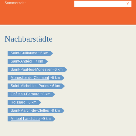
Sommerzeit :
Y
Nachbarstädte
Saint-Guillaume
~6 km
Saint-Andéol
~7 km
Saint-Paul-lès-Monestier
~6 km
Monestier-de-Clermont
~6 km
Saint-Michel-les-Portes
~6 km
Château-Bernard
~8 km
Roissard
~6 km
Saint-Martin-de-Clelles
~8 km
Miribel-Lanchâtre
~9 km