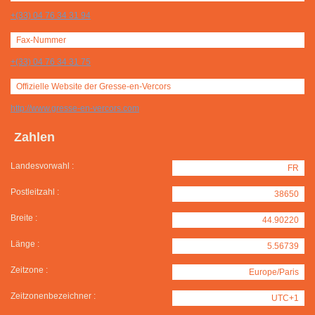
+(33) 04 76 34 31 94
Fax-Nummer
+(33) 04 76 34 31 75
Offizielle Website der Gresse-en-Vercors
http://www.gresse-en-vercors.com
Zahlen
Landesvorwahl :
FR
Postleitzahl :
38650
Breite :
44.90220
Länge :
5.56739
Zeitzone :
Europe/Paris
Zeitzonenbezeichner :
UTC+1