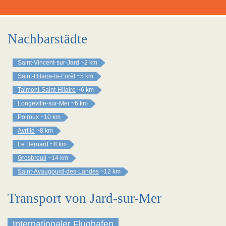
Nachbarstädte
Saint-Vincent-sur-Jard
~2 km
Saint-Hilaire-la-Forêt
~5 km
Talmont-Saint-Hilaire
~6 km
Longeville-sur-Mer
~6 km
Poiroux
~10 km
Avrillé
~8 km
Le Bernard
~8 km
Grosbreuil
~14 km
Saint-Avaugourd-des-Landes
~12 km
Transport von Jard-sur-Mer
Internationaler Flughafen