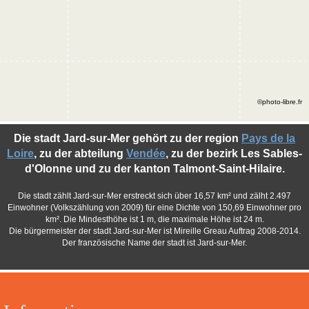
©photo-libre.fr
Die stadt Jard-sur-Mer gehört zu der region
Pays de la
Loire
, zu der abteilung
Vendée
, zu der bezirk Les Sables-
d'Olonne und zu der kanton Talmont-Saint-Hilaire.
Die stadt zählt Jard-sur-Mer erstreckt sich über 16,57 km² und zälht 2.497
Einwohner (Volkszählung von 2009) für eine Dichte von 150,69 Einwohner pro
km². Die Mindesthöhe ist 1 m, die maximale Höhe ist 24 m.
Die bürgermeister der stadt Jard-sur-Mer ist Mireille Greau Auftrag 2008-2014.
Der französische Name der stadt ist Jard-sur-Mer.