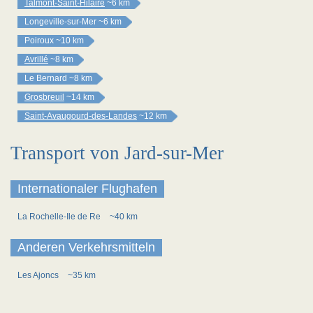
Talmont-Saint-Hilaire
~6 km
Longeville-sur-Mer
~6 km
Poiroux
~10 km
Avrillé
~8 km
Le Bernard
~8 km
Grosbreuil
~14 km
Saint-Avaugourd-des-Landes
~12 km
Transport von Jard-sur-Mer
Internationaler Flughafen
La Rochelle-Ile de Re
~40 km
Anderen Verkehrsmitteln
Les Ajoncs
~35 km