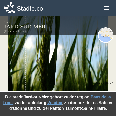
Stadte.co
Stadte.co
Toggle
Toggle
naviga
naviga
Stadt
JARD-SUR-MER
(Pays de la Loire)
©photo-libre.fr
Die stadt Jard-sur-Mer gehört zu der region
Pays de la
Loire
, zu der abteilung
Vendée
, zu der bezirk Les Sables-
d'Olonne und zu der kanton Talmont-Saint-Hilaire.