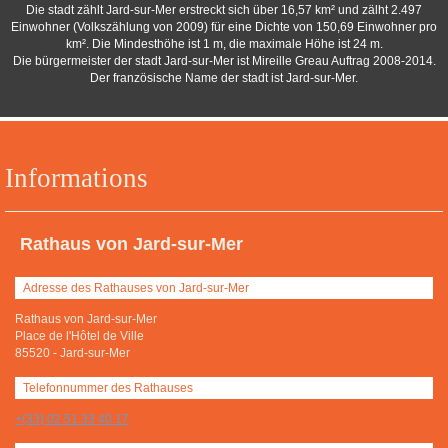
Die stadt zählt Jard-sur-Mer erstreckt sich über 16,57 km² und zälht 2.497
Einwohner (Volkszählung von 2009) für eine Dichte von 150,69 Einwohner pro
km². Die Mindesthöhe ist 1 m, die maximale Höhe ist 24 m.
Die bürgermeister der stadt Jard-sur-Mer ist Mireille Greau Auftrag 2008-2014.
Der französische Name der stadt ist Jard-sur-Mer.
Informations
Rathaus von Jard-sur-Mer
Adresse des Rathauses von Jard-sur-Mer
Rathaus von Jard-sur-Mer
Place de l'Hôtel de Ville
85520
-
Jard-sur-Mer
Telefonnummer des Rathauses
+(33) 02 51 33 40 17