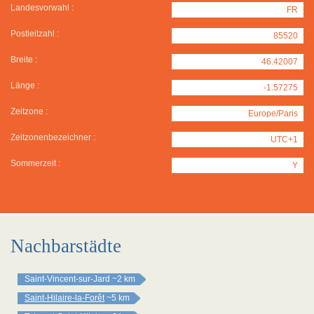
Landesvorwahl :
FR
Postleitzahl :
85520
Breite :
46.42007
Länge :
-1.57275
Zeitzone :
Europe/Paris
Zeitzonenbezeichner :
UTC+1
Sommerzeit :
Y
Nachbarstädte
Saint-Vincent-sur-Jard
~2 km
Saint-Hilaire-la-Forêt
~5 km