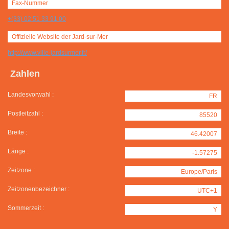
Fax-Nummer
+(33) 02 51 33 91 00
Offizielle Website der Jard-sur-Mer
http://www.ville-jardsurmer.fr/
Zahlen
Landesvorwahl :
FR
Postleitzahl :
85520
Breite :
46.42007
Länge :
-1.57275
Zeitzone :
Europe/Paris
Zeitzonenbezeichner :
UTC+1
Sommerzeit :
Y