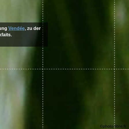
lung
Vendée
, zu der
faits.
©photo-libre.fr