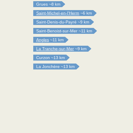
Grues
~8 km
Saint-Michel-en-l'Herm
~6 km
Saint-Denis-du-Payré
~9 km
Saint-Benoist-sur-Mer
~11 km
Angles
~11 km
La Tranche-sur-Mer
~9 km
Curzon
~13 km
La Jonchère
~13 km