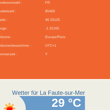
ndesvorwahl :
FR
stleitzahl :
85460
eite :
46.33125
nge :
-1.32165
itzone :
Europe/Paris
itzonenbezeichner :
UTC+1
mmerzeit :
Y
Wetter für La Faute-sur-Mer
29 °C