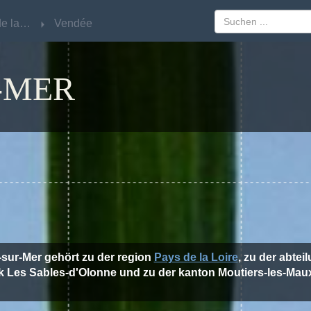
Pays de la Loire
Pays de la Loire
Vendée
Vendée
-MER
-sur-Mer gehört zu der region
Pays de la Loire
, zu der abtei
k Les Sables-d'Olonne und zu der kanton Moutiers-les-Maux