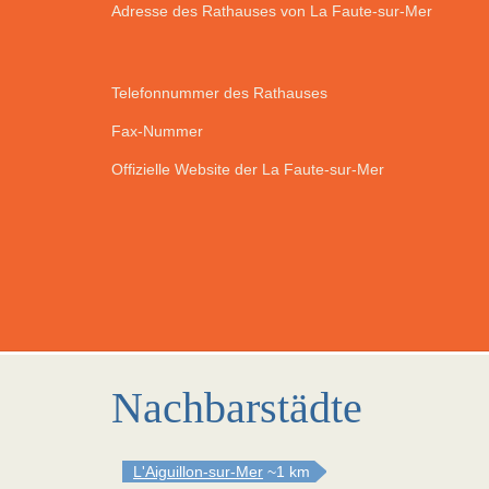
Adresse des Rathauses von La Faute-sur-Mer
Telefonnummer des Rathauses
Fax-Nummer
Offizielle Website der La Faute-sur-Mer
Nachbarstädte
L'Aiguillon-sur-Mer
~1 km