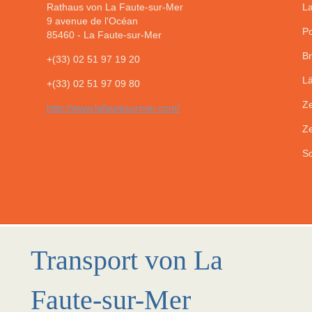
Rathaus von La Faute-sur-Mer
La
9 avenue de l'Océan
Po
85460
-
La Faute-sur-Mer
Br
+(33) 02 51 97 19 20
Lä
+(33) 02 51 97 09 80
Ze
http://www.lafautesurmer.com/
Ze
So
Transport von La
Faute-sur-Mer