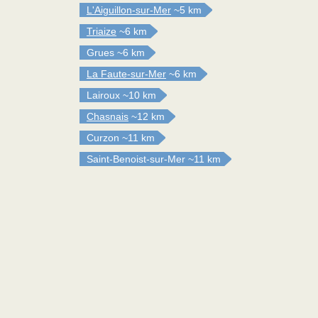
L'Aiguillon-sur-Mer
~5 km
Triaize
~6 km
Grues
~6 km
La Faute-sur-Mer
~6 km
Lairoux
~10 km
Chasnais
~12 km
Curzon
~11 km
Saint-Benoist-sur-Mer
~11 km