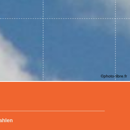
©photo-libre.fr
ahlen