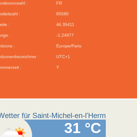
ndesvorwahl :
FR
stleitzahl :
85580
eite :
46.35411
nge :
-1.24977
itzone :
Europe/Paris
itzonenbezeichner :
UTC+1
mmerzeit :
Y
Wetter für Saint-Michel-en-l'Herm
31 °C