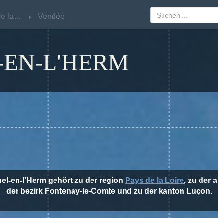
Pays de la Loire
Pays de la Loire
Vendée
Vendée
-EN-L'HERM
hel-en-l'Herm gehört zu der region
Pays de la Loire
, zu der 
der bezirk Fontenay-le-Comte und zu der kanton Luçon.