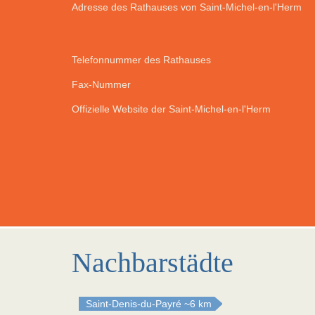
Adresse des Rathauses von Saint-Michel-en-l'Herm
Telefonnummer des Rathauses
Fax-Nummer
Offizielle Website der Saint-Michel-en-l'Herm
Nachbarstädte
Saint-Denis-du-Payré
~6 km