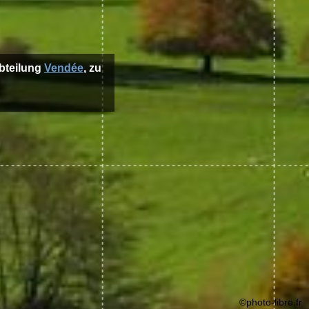
abteilung
Vendée
, zu
©photo-libre.fr