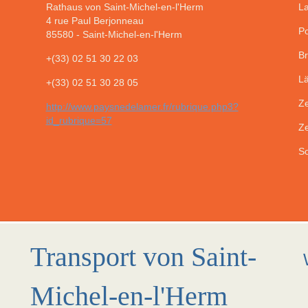
Rathaus von Saint-Michel-en-l'Herm
La
4 rue Paul Berjonneau
Po
85580
-
Saint-Michel-en-l'Herm
Br
+(33) 02 51 30 22 03
Lä
+(33) 02 51 30 28 05
Ze
http://www.paysnedelamer.fr/rubrique.php3?
id_rubrique=57
Ze
So
Transport von Saint-
Michel-en-l'Herm