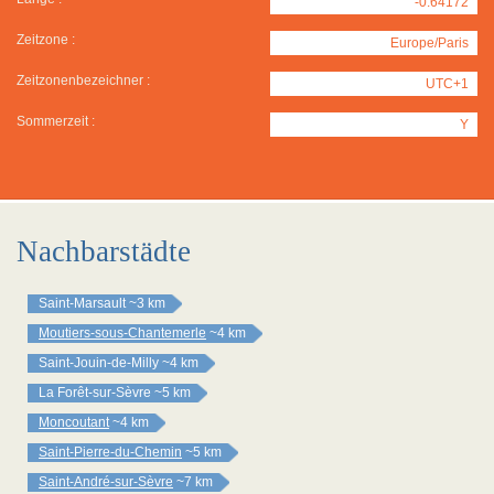
-0.64172
Zeitzone :
Europe/Paris
Zeitzonenbezeichner :
UTC+1
Sommerzeit :
Y
Nachbarstädte
Saint-Marsault
~3 km
Moutiers-sous-Chantemerle
~4 km
Saint-Jouin-de-Milly
~4 km
La Forêt-sur-Sèvre
~5 km
Moncoutant
~4 km
Saint-Pierre-du-Chemin
~5 km
Saint-André-sur-Sèvre
~7 km