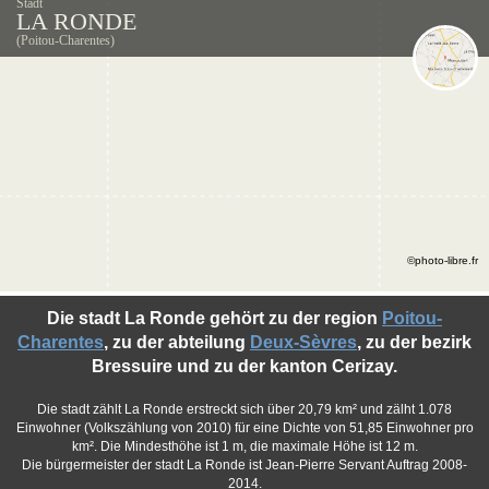
Stadt
LA RONDE
(Poitou-Charentes)
©photo-libre.fr
Die stadt La Ronde gehört zu der region
Poitou-
Charentes
, zu der abteilung
Deux-Sèvres
, zu der bezirk
Bressuire und zu der kanton Cerizay.
Die stadt zählt La Ronde erstreckt sich über 20,79 km² und zälht 1.078
Einwohner (Volkszählung von 2010) für eine Dichte von 51,85 Einwohner pro
km². Die Mindesthöhe ist 1 m, die maximale Höhe ist 12 m.
Die bürgermeister der stadt La Ronde ist Jean-Pierre Servant Auftrag 2008-
2014.