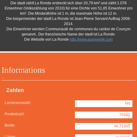
Die stadt zählt La Ronde erstreckt sich über 20,79 km² und zälht 1.078
Einwohner (Volkszählung von 2010) für eine Dichte von 51,85 Einwohner pro
km². Die Mindesthöhe ist 1 m, die maximale Höhe ist 12 m.
Die bürgermeister der stadt La Ronde ist Jean-Pierre Servant Auftrag 2008-
2014.
Die Einwohner werden Communauté de communes du canton de Courçon
genannt.. Der französische Name der stadt ist La Ronde.
Die Website von La Ronde
http://www.aunisverte.com
Informations
Zahlen
Landesvorwahl :
FR
Postleitzahl :
79380
Breite :
46.72300
Länge :