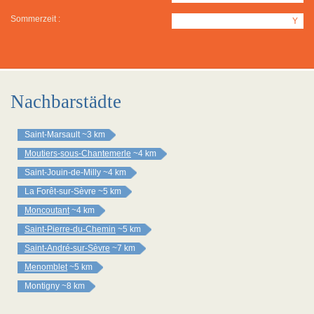
Sommerzeit :
Y
Nachbarstädte
Saint-Marsault
~3 km
Moutiers-sous-Chantemerle
~4 km
Saint-Jouin-de-Milly
~4 km
La Forêt-sur-Sèvre
~5 km
Moncoutant
~4 km
Saint-Pierre-du-Chemin
~5 km
Saint-André-sur-Sèvre
~7 km
Menomblet
~5 km
Montigny
~8 km