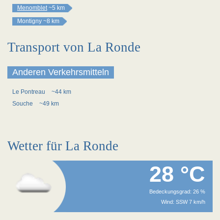
Menomblet
~5 km
Montigny
~8 km
Transport von La Ronde
Anderen Verkehrsmitteln
Le Pontreau
~44 km
Souche
~49 km
Wetter für La Ronde
28 °C
Bedeckungsgrad: 26 %
Wind: SSW 7 km/h