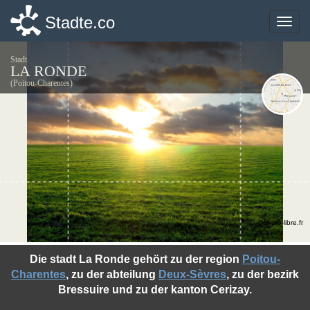
Stadte.co
Stadte.co
Toggle
Toggle
naviga
naviga
Stadt
LA RONDE
(Poitou-Charentes)
©photo-libre.fr
Die stadt La Ronde gehört zu der region
Poitou-
Charentes
, zu der abteilung
Deux-Sèvres
, zu der bezirk
Bressuire und zu der kanton Cerizay.