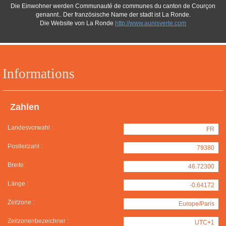
Die Einwohner werden Communauté de communes du canton de Courçon
genannt.. Der französische Name der stadt ist La Ronde.
Die Website von La Ronde
http://www.aunisverte.com
Informations
Zahlen
Landesvorwahl :
FR
Postleitzahl :
79380
Breite :
46.72300
Länge :
-0.64172
Zeitzone :
Europe/Paris
Zeitzonenbezeichner :
UTC+1