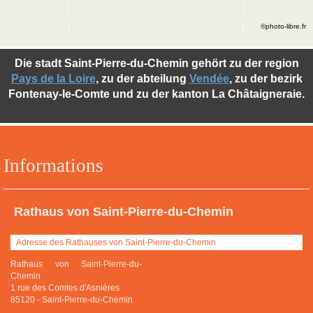
©photo-libre.fr
Die stadt Saint-Pierre-du-Chemin gehört zu der region
Pays de la Loire
, zu der abteilung
Vendée
, zu der bezirk
Fontenay-le-Comte und zu der kanton La Châtaigneraie.
Informations
Rathaus von Saint-Pierre-du-Chemin
Adresse des Rathauses von Saint-Pierre-du-Chemin
Rathaus von Saint-Pierre-du-
Chemin
1 rue des Comtes d'Asnières
85120
-
Saint-Pierre-du-Chemin