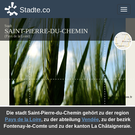
Stadte.co
Stadte.co
Toggle
Toggle
naviga
naviga
Stadt
SAINT-PIERRE-DU-CHEMIN
(Pays de la Loire)
©photo-libre.fr
Die stadt Saint-Pierre-du-Chemin gehört zu der region
Pays de la Loire
, zu der abteilung
Vendée
, zu der bezirk
Fontenay-le-Comte und zu der kanton La Châtaigneraie.