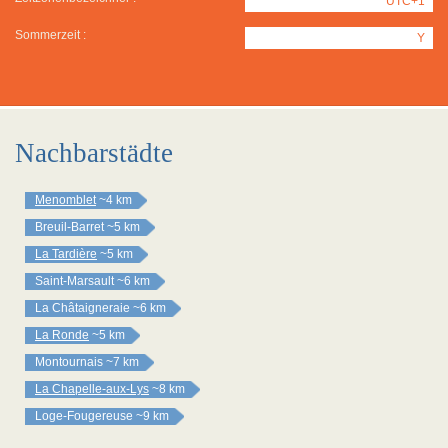
UTC+1
Sommerzeit :
Y
Nachbarstädte
Menomblet
~4 km
Breuil-Barret
~5 km
La Tardière
~5 km
Saint-Marsault
~6 km
La Châtaigneraie
~6 km
La Ronde
~5 km
Montournais
~7 km
La Chapelle-aux-Lys
~8 km
Loge-Fougereuse
~9 km