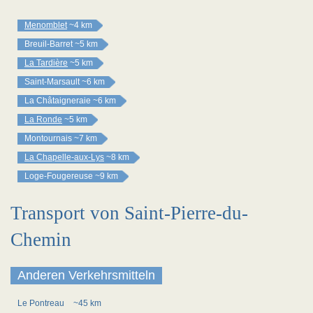
Menomblet
~4 km
Breuil-Barret
~5 km
La Tardière
~5 km
Saint-Marsault
~6 km
La Châtaigneraie
~6 km
La Ronde
~5 km
Montournais
~7 km
La Chapelle-aux-Lys
~8 km
Loge-Fougereuse
~9 km
Transport von Saint-Pierre-du-
Chemin
Anderen Verkehrsmitteln
Le Pontreau
~45 km