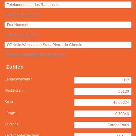
Telefonnummer des Rathauses
+(33) 02 51 51 71 63
Fax-Nummer
+(33) 02 51 51 79 21
Offizielle Website der Saint-Pierre-du-Chemin
http://www.saintpierreduchemin.com/
Zahlen
Landesvorwahl :
FR
Postleitzahl :
85120
Breite :
46.69624
Länge :
-0.70043
Zeitzone :
Europe/Paris
Zeitzonenbezeichner :