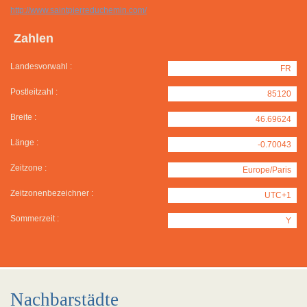
http://www.saintpierreduchemin.com/
Zahlen
Landesvorwahl :
FR
Postleitzahl :
85120
Breite :
46.69624
Länge :
-0.70043
Zeitzone :
Europe/Paris
Zeitzonenbezeichner :
UTC+1
Sommerzeit :
Y
Nachbarstädte