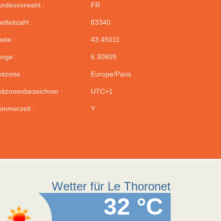
ndesvorwahl :
FR
stleitzahl :
83340
eite :
43.45011
nge :
6.30809
itzone :
Europe/Paris
itzonenbezeichner :
UTC+1
mmerzeit :
Y
Wetter für Le Thoronet
32 °C