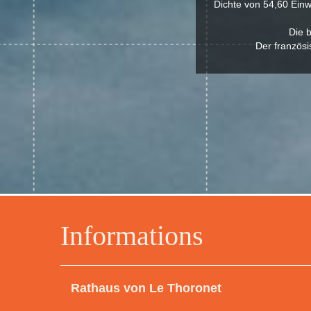
Dichte von 54,60 Einw
Die b
Der französi
Informations
Rathaus von Le Thoronet