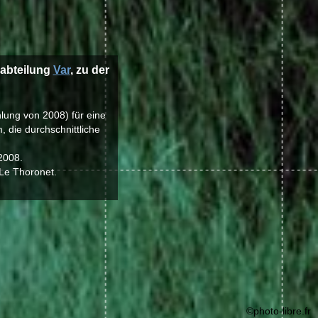
r abteilung
Var
, zu der
hlung von 2008) für eine
 die durchschnittliche
2008.
 Le Thoronet.
©photo-libre.fr