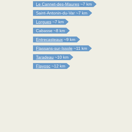
Le Cannet-des-Maures
~7 km
Saint-Antonin-du-Var
~7 km
Lorgues
~7 km
Cabasse
~8 km
Entrecasteaux
~9 km
Flassans-sur-Issole
~11 km
Taradeau
~10 km
Flayosc
~12 km