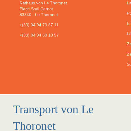
Rathaus von Le Thoronet
La
Place Sadi Carnot
Po
83340
-
Le Thoronet
Br
+(33) 04 94 73 87 11
Lä
+(33) 04 94 60 10 57
Ze
Ze
So
Transport von Le
Thoronet