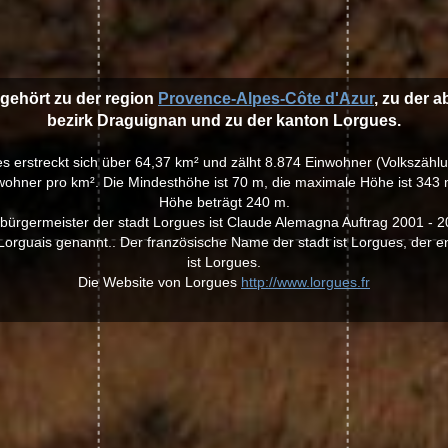
 gehört zu der region
Provence-Alpes-Côte d'Azur
, zu der 
bezirk Draguignan und zu der kanton Lorgues.
es erstreckt sich über 64,37 km² und zälht 8.874 Einwohner (Volkszähl
ohner pro km². Die Mindesthöhe ist 70 m, die maximale Höhe ist 343 m
Höhe beträgt 240 m.
 bürgermeister der stadt Lorgues ist Claude Alemagna Auftrag 2001 - 2
orguais genannt.. Der französische Name der stadt ist Lorgues, der e
ist Lorgues.
Die Website von Lorgues
http://www.lorgues.fr