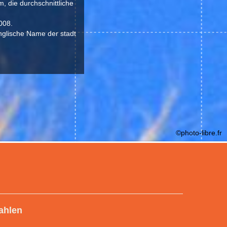
, die durchschnittliche
008.
nglische Name der stadt
©photo-libre.fr
ahlen