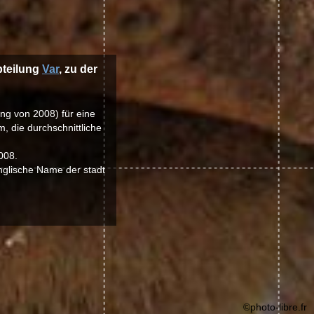
abteilung
Var
, zu der
ung von 2008) für eine
, die durchschnittliche
008.
nglische Name der stadt
©photo-libre.fr