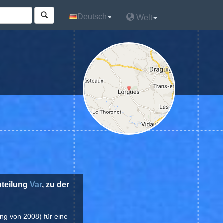
Deutsch
Deutsch
Welt
Welt
abteilung
Var
, zu der
ung von 2008) für eine