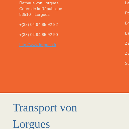
Rathaus von Lorgues
La
Cours de la République
Po
83510
-
Lorgues
Br
+(33) 04 94 85 92 92
Lä
+(33) 04 94 85 92 90
Ze
http://www.lorgues.fr
Ze
So
Transport von
Lorgues