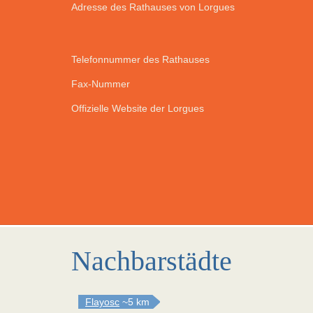
Adresse des Rathauses von Lorgues
Telefonnummer des Rathauses
Fax-Nummer
Offizielle Website der Lorgues
Nachbarstädte
Flayosc
~5 km