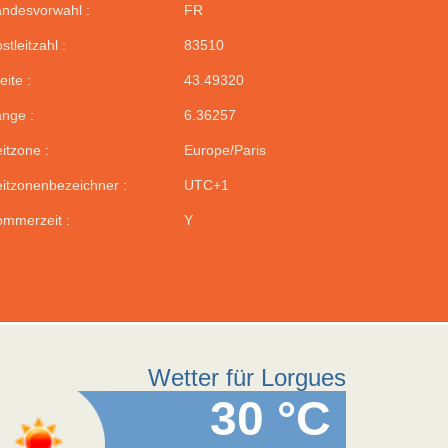
ndesvorwahl :
FR
stleitzahl :
83510
eite :
43.49320
nge :
6.36257
itzone :
Europe/Paris
itzonenbezeichner :
UTC+1
mmerzeit :
Y
Wetter für Lorgues
30 °C