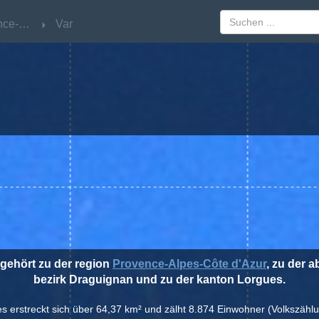
Provence-Alpes-Côte d'Azur
Provence-Alpes-Côte d'Azur
Var
Var
 gehört zu der region
Provence-Alpes-Côte d'Azur
, zu der 
bezirk Draguignan und zu der kanton Lorgues.
es erstreckt sich über 64,37 km² und zälht 8.874 Einwohner (Volkszähl