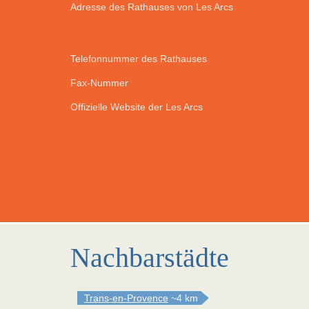
Adresse des Rathauses von Les Arcs
Telefonnummer des Rathauses
Fax-Nummer
Offizielle Website der Les Arcs
Nachbarstädte
Trans-en-Provence
~4 km