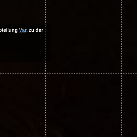
abteilung
Var
, zu der
©photo-libre.fr