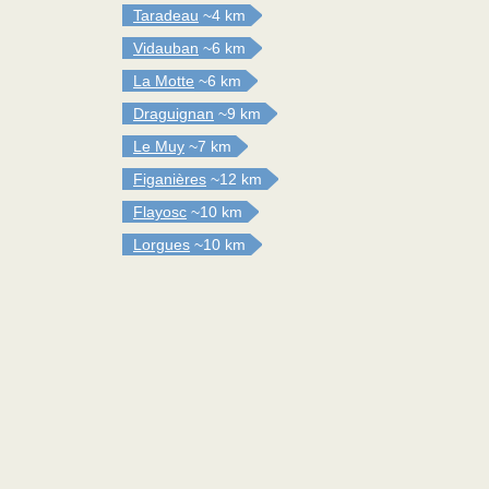
Taradeau
~4 km
Vidauban
~6 km
La Motte
~6 km
Draguignan
~9 km
Le Muy
~7 km
Figanières
~12 km
Flayosc
~10 km
Lorgues
~10 km