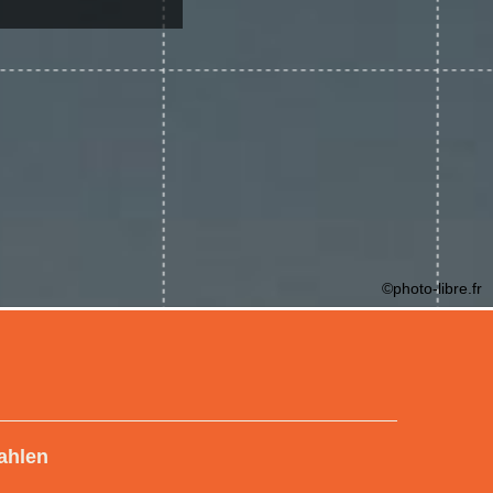
©photo-libre.fr
ahlen