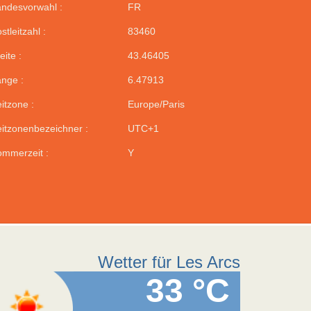
ndesvorwahl :
FR
stleitzahl :
83460
eite :
43.46405
nge :
6.47913
itzone :
Europe/Paris
itzonenbezeichner :
UTC+1
mmerzeit :
Y
Wetter für Les Arcs
33 °C