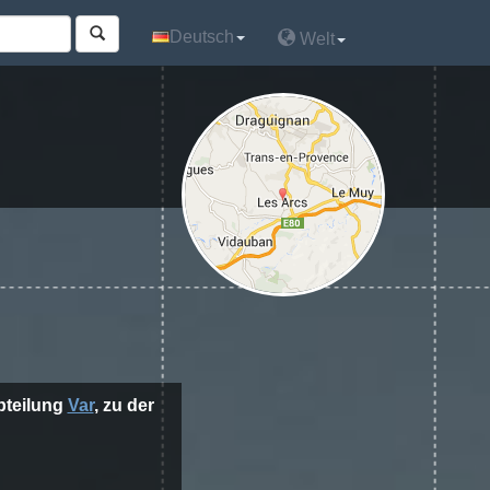
Deutsch
Deutsch
Welt
Welt
abteilung
Var
, zu der