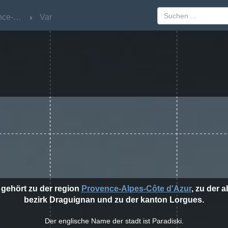
Provence-Alpes-Côte d'Azur
Provence-Alpes-Côte d'Azur
Var
Var
 gehört zu der region
Provence-Alpes-Côte d'Azur
, zu der 
bezirk Draguignan und zu der kanton Lorgues.
Der englische Name der stadt ist Paradiski.