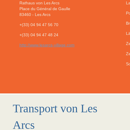
Rathaus von Les Arcs
La
Place du Général de Gaulle
Po
83460
-
Les Arcs
Br
+(33) 04 94 47 56 70
Lä
+(33) 04 94 47 48 24
Ze
http://www.lesarcs-village.com
Ze
So
Transport von Les
Arcs