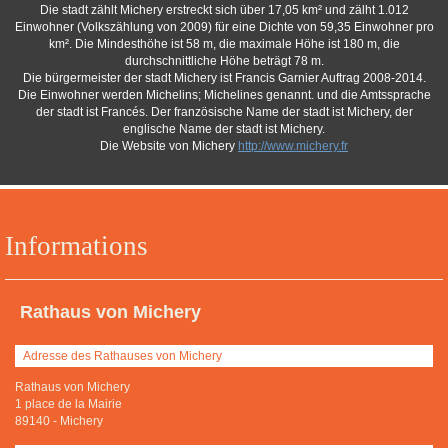
Die stadt zählt Michery erstreckt sich über 17,05 km² und zälht 1.012
Einwohner (Volkszählung von 2009) für eine Dichte von 59,35 Einwohner pro
km². Die Mindesthöhe ist 58 m, die maximale Höhe ist 180 m, die
durchschnittliche Höhe beträgt 78 m.
Die bürgermeister der stadt Michery ist Francis Garnier Auftrag 2008-2014.
Die Einwohner werden Michelins; Michelines genannt. und die Amtssprache
der stadt ist Francés. Der französische Name der stadt ist Michery, der
englische Name der stadt ist Michery.
Die Website von Michery
http://www.michery.fr
Informations
Rathaus von Michery
Adresse des Rathauses von Michery
Rathaus von Michery
1 place de la Mairie
89140
-
Michery