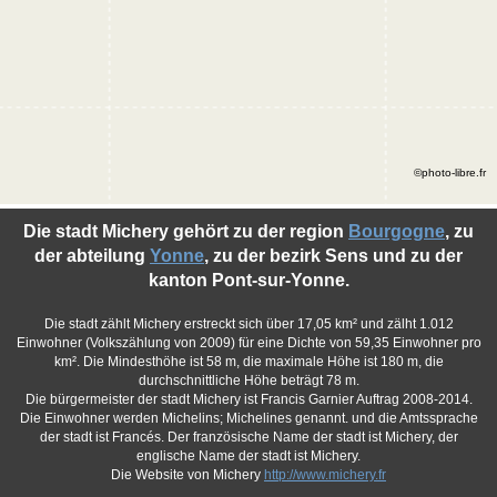
©photo-libre.fr
Die stadt Michery gehört zu der region
Bourgogne
, zu
der abteilung
Yonne
, zu der bezirk Sens und zu der
kanton Pont-sur-Yonne.
Die stadt zählt Michery erstreckt sich über 17,05 km² und zälht 1.012
Einwohner (Volkszählung von 2009) für eine Dichte von 59,35 Einwohner pro
km². Die Mindesthöhe ist 58 m, die maximale Höhe ist 180 m, die
durchschnittliche Höhe beträgt 78 m.
Die bürgermeister der stadt Michery ist Francis Garnier Auftrag 2008-2014.
Die Einwohner werden Michelins; Michelines genannt. und die Amtssprache
der stadt ist Francés. Der französische Name der stadt ist Michery, der
englische Name der stadt ist Michery.
Die Website von Michery
http://www.michery.fr