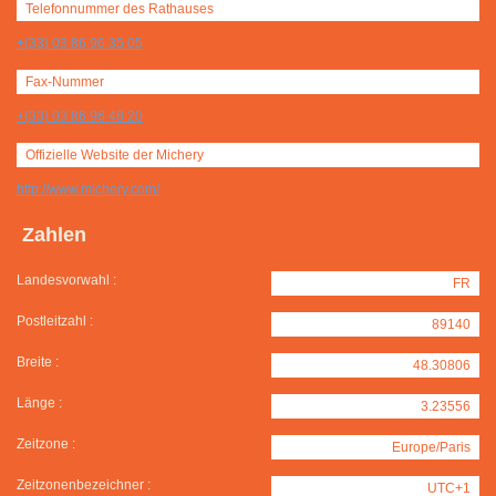
Telefonnummer des Rathauses
+(33) 03 86 96 35 05
Fax-Nummer
+(33) 03 86 96 48 20
Offizielle Website der Michery
http://www.michery.com/
Zahlen
Landesvorwahl :
FR
Postleitzahl :
89140
Breite :
48.30806
Länge :
3.23556
Zeitzone :
Europe/Paris
Zeitzonenbezeichner :
UTC+1