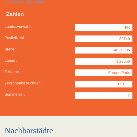
http://www.michery.com/
Zahlen
Landesvorwahl :
FR
Postleitzahl :
89140
Breite :
48.30806
Länge :
3.23556
Zeitzone :
Europe/Paris
Zeitzonenbezeichner :
UTC+1
Sommerzeit :
Y
Nachbarstädte