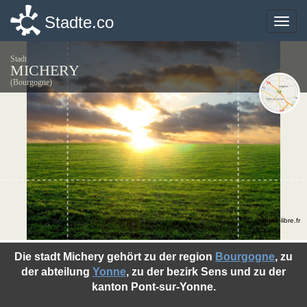
Stadte.co
Stadte.co
Toggle
Toggle
naviga
naviga
Stadt
MICHERY
(Bourgogne)
©photo-libre.fr
Die stadt Michery gehört zu der region
Bourgogne
, zu
der abteilung
Yonne
, zu der bezirk Sens und zu der
kanton Pont-sur-Yonne.