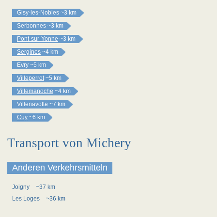
Gisy-les-Nobles
~3 km
Serbonnes
~3 km
Pont-sur-Yonne
~3 km
Sergines
~4 km
Evry
~5 km
Villeperrot
~5 km
Villemanoche
~4 km
Villenavotte
~7 km
Cuy
~6 km
Transport von Michery
Anderen Verkehrsmitteln
Joigny
~37 km
Les Loges
~36 km