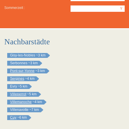
Sommerzeit :
Y
Nachbarstädte
Gisy-les-Nobles
~3 km
Serbonnes
~3 km
Pont-sur-Yonne
~3 km
Sergines
~4 km
Evry
~5 km
Villeperrot
~5 km
Villemanoche
~4 km
Villenavotte
~7 km
Cuy
~6 km