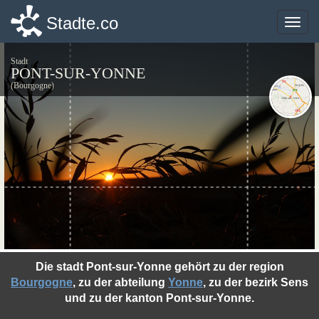
Stadte.co
Stadte.co
Toggle
Toggle
naviga
naviga
Stadt
PONT-SUR-YONNE
(Bourgogne)
©photo-libre.fr
Die stadt Pont-sur-Yonne gehört zu der region
Bourgogne
, zu der abteilung
Yonne
, zu der bezirk Sens
und zu der kanton Pont-sur-Yonne.