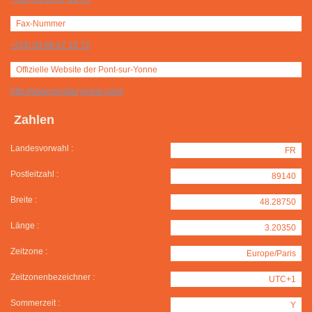
Fax-Nummer
+(33) 03 86 67 15 72
Offizielle Website der Pont-sur-Yonne
http://www.pontsuryonne.com/
Zahlen
Landesvorwahl :
FR
Postleitzahl :
89140
Breite :
48.28750
Länge :
3.20350
Zeitzone :
Europe/Paris
Zeitzonenbezeichner :
UTC+1
Sommerzeit :
Y