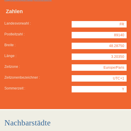
Zahlen
Landesvorwahl :
FR
Postleitzahl :
89140
Breite :
48.28750
Länge :
3.20350
Zeitzone :
Europe/Paris
Zeitzonenbezeichner :
UTC+1
Sommerzeit :
Y
Nachbarstädte