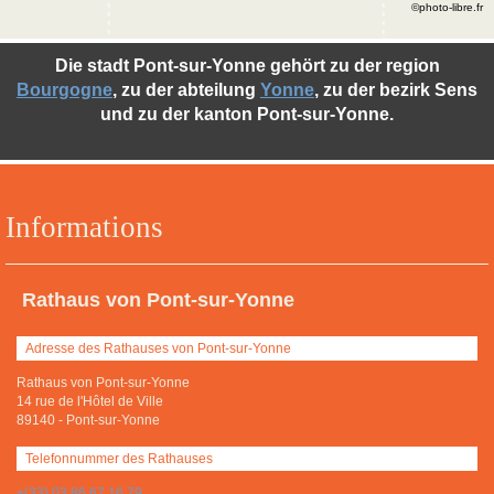
©photo-libre.fr
Die stadt Pont-sur-Yonne gehört zu der region
Bourgogne
, zu der abteilung
Yonne
, zu der bezirk Sens
und zu der kanton Pont-sur-Yonne.
Informations
Rathaus von Pont-sur-Yonne
Adresse des Rathauses von Pont-sur-Yonne
Rathaus von Pont-sur-Yonne
14 rue de l'Hôtel de Ville
89140
-
Pont-sur-Yonne
Telefonnummer des Rathauses
+(33) 03 86 67 16 79