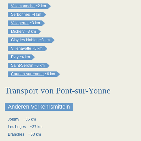
Villemanoche
~2 km
Serbonnes
~4 km
Villeperrot
~3 km
Michery
~3 km
Gisy-les-Nobles
~3 km
Villenavotte
~5 km
Evry
~4 km
Saint-Sérotin
~6 km
Courlon-sur-Yonne
~6 km
Transport von Pont-sur-Yonne
Anderen Verkehrsmitteln
Joigny
~36 km
Les Loges
~37 km
Branches
~53 km