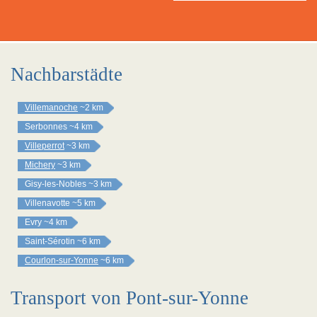
Nachbarstädte
Villemanoche
~2 km
Serbonnes
~4 km
Villeperrot
~3 km
Michery
~3 km
Gisy-les-Nobles
~3 km
Villenavotte
~5 km
Evry
~4 km
Saint-Sérotin
~6 km
Courlon-sur-Yonne
~6 km
Transport von Pont-sur-Yonne