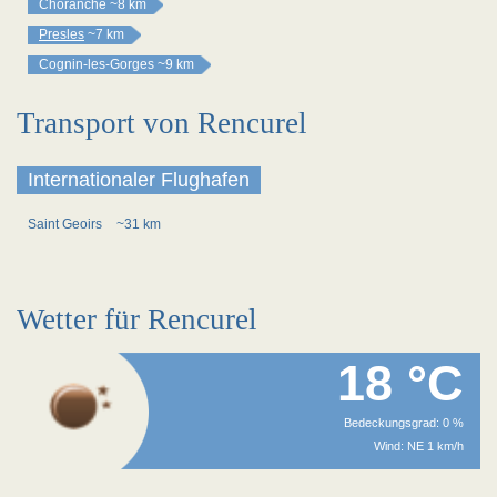
Choranche
~8 km
Presles
~7 km
Cognin-les-Gorges
~9 km
Transport von Rencurel
Internationaler Flughafen
Saint Geoirs
~31 km
Wetter für Rencurel
18 °C
Bedeckungsgrad: 0 %
Wind: NE 1 km/h