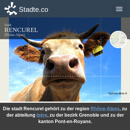
Stadte.co
Stadte.co
Toggle
Toggle
naviga
naviga
Stadt
RENCUREL
(Rhône-Alpes)
©photo-libre.fr
Die stadt Rencurel gehört zu der region
Rhône-Alpes
, zu
der abteilung
Isère
, zu der bezirk Grenoble und zu der
kanton Pont-en-Royans.