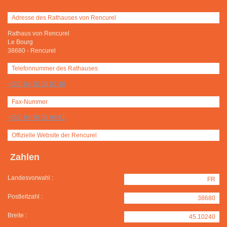
Adresse des Rathauses von Rencurel
Rathaus von Rencurel
Le Bourg
38680
-
Rencurel
Telefonnummer des Rathauses
+(33) 04 76 38 97 48
Fax-Nummer
+(33) 04 76 38 98 61
Offizielle Website der Rencurel
Zahlen
Landesvorwahl :
FR
Postleitzahl :
38680
Breite :
45.10240