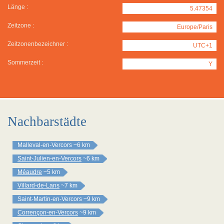
Länge :
5.47354
Zeitzone :
Europe/Paris
Zeitzonenbezeichner :
UTC+1
Sommerzeit :
Y
Nachbarstädte
Malleval-en-Vercors
~6 km
Saint-Julien-en-Vercors
~6 km
Méaudre
~5 km
Villard-de-Lans
~7 km
Saint-Martin-en-Vercors
~9 km
Corrençon-en-Vercors
~9 km