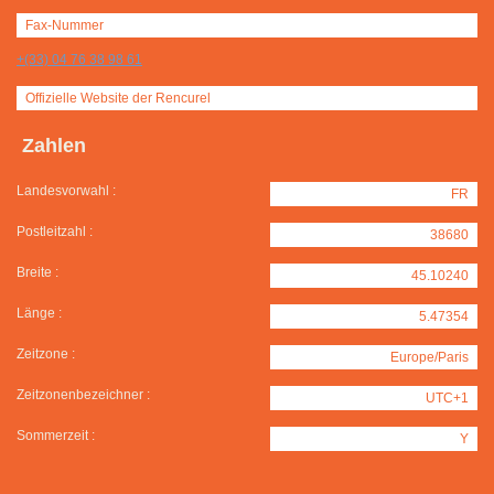
Fax-Nummer
+(33) 04 76 38 98 61
Offizielle Website der Rencurel
Zahlen
Landesvorwahl :
FR
Postleitzahl :
38680
Breite :
45.10240
Länge :
5.47354
Zeitzone :
Europe/Paris
Zeitzonenbezeichner :
UTC+1
Sommerzeit :
Y