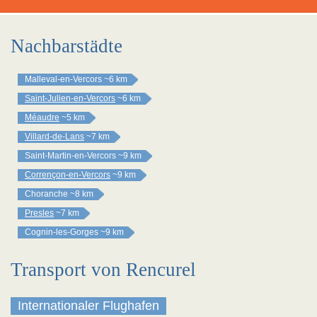
Nachbarstädte
Malleval-en-Vercors
~6 km
Saint-Julien-en-Vercors
~6 km
Méaudre
~5 km
Villard-de-Lans
~7 km
Saint-Martin-en-Vercors
~9 km
Corrençon-en-Vercors
~9 km
Choranche
~8 km
Presles
~7 km
Cognin-les-Gorges
~9 km
Transport von Rencurel
Internationaler Flughafen