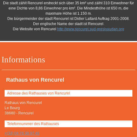
Die stadt zählt Rencurel erstreckt sich über 35 km² und zälht 310 Einwohner für
eine Dichte von 8,86 Einwohner pro km². Die Mindesthöhe ist 650 m, die
maximale Höhe ist 1.150 m.
Die bürgermeister der stadt Rencurel ist Didier Lattard Auftrag 2001-2008.
Der englische Name der stadt ist Rencurel.
Die Website von Rencurel
http://www.rencurel.sud-gresivaudan.org
Informations
Rathaus von Rencurel
Adresse des Rathauses von Rencurel
Rathaus von Rencurel
Le Bourg
38680
-
Rencurel
Telefonnummer des Rathauses
+(33) 04 76 38 97 48