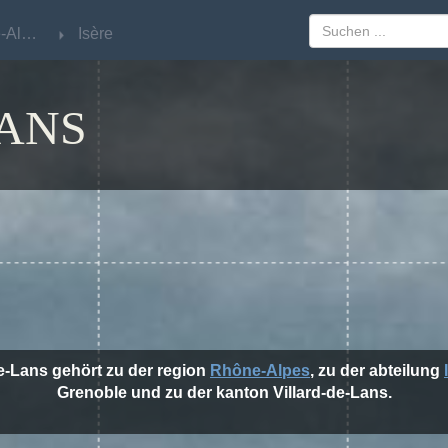
Rhône-Alpes
Rhône-Alpes
Isère
Isère
LANS
de-Lans gehört zu der region
Rhône-Alpes
, zu der abteilung
Grenoble und zu der kanton Villard-de-Lans.