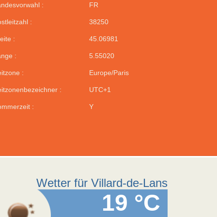
ndesvorwahl :
FR
stleitzahl :
38250
eite :
45.06981
nge :
5.55020
itzone :
Europe/Paris
itzonenbezeichner :
UTC+1
mmerzeit :
Y
Wetter für Villard-de-Lans
19 °C