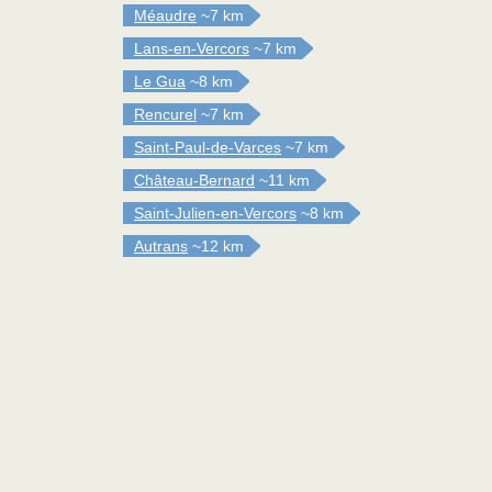
Méaudre
~7 km
Lans-en-Vercors
~7 km
Le Gua
~8 km
Rencurel
~7 km
Saint-Paul-de-Varces
~7 km
Château-Bernard
~11 km
Saint-Julien-en-Vercors
~8 km
Autrans
~12 km