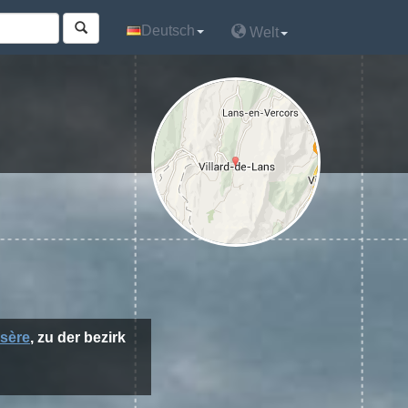
Deutsch
Deutsch
Welt
Welt
Isère
, zu der bezirk