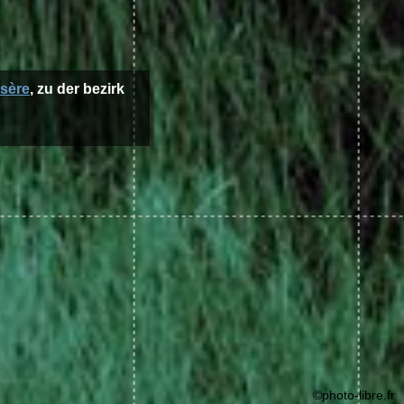
Isère
, zu der bezirk
©photo-libre.fr