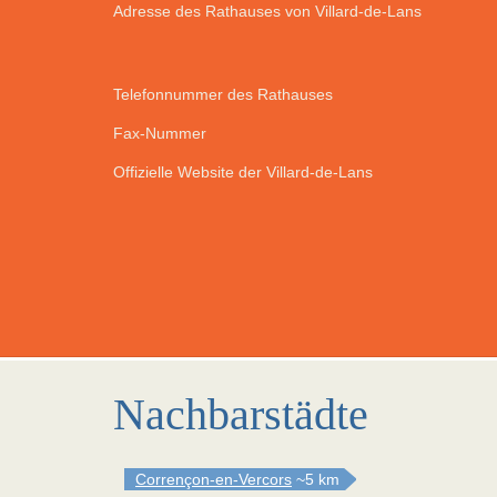
Adresse des Rathauses von Villard-de-Lans
Telefonnummer des Rathauses
Fax-Nummer
Offizielle Website der Villard-de-Lans
Nachbarstädte
Corrençon-en-Vercors
~5 km