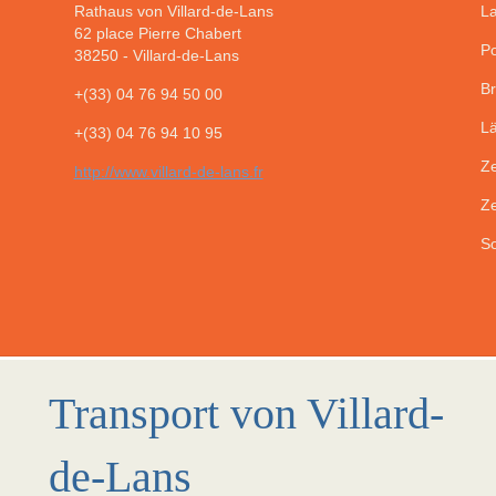
Rathaus von Villard-de-Lans
La
62 place Pierre Chabert
Po
38250
-
Villard-de-Lans
Br
+(33) 04 76 94 50 00
Lä
+(33) 04 76 94 10 95
Ze
http://www.villard-de-lans.fr
Ze
So
Transport von Villard-
de-Lans