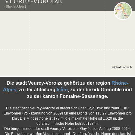
VEUREY-VOROIZE
(Rhône-Alpes)
©photo-libre.fr
Die stadt Veurey-Voroize gehört zu der region
Rhône-
Alpes
, zu der abteilung
Isère
, zu der bezirk Grenoble und
zu der kanton Fontaine-Sassenage.
Die stadt zählt Veurey-Voroize erstreckt sich über 12,21 km² und zälht 1.383
Einwohner (Volkszählung von 2009) für eine Dichte von 113,27 Einwohner pro
km². Die Mindesthöhe ist 178 m, die maximale Höhe ist 1.620 m, die
durchschnittliche Höhe beträgt 198 m.
Die bürgermeister der stadt Veurey-Voroize ist Guy Jullien Auftrag 2008-2014.
Die Einwohner werden Veurois genannt.. Der französische Name der stadt ist