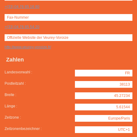
+(33) 04 76 85 16 80
Fax-Nummer
+(33) 04 76 85 54 20
Offizielle Website der Veurey-Voroize
http://www.veurey-voroize.fr/
Zahlen
Landesvorwahl :
FR
Postleitzahl :
38113
Breite :
45.27234
Länge :
5.61544
Zeitzone :
Europe/Paris
Zeitzonenbezeichner :
UTC+1