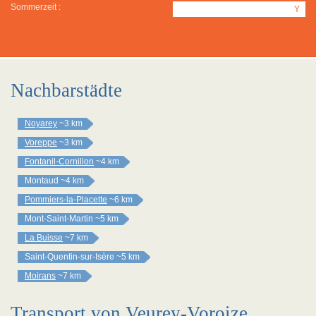
Sommerzeit :
Y
Nachbarstädte
Noyarey
~3 km
Voreppe
~3 km
Fontanil-Cornillon
~4 km
Montaud
~4 km
Pommiers-la-Placette
~6 km
Mont-Saint-Martin
~5 km
La Buisse
~7 km
Saint-Quentin-sur-Isère
~5 km
Moirans
~7 km
Transport von Veurey-Voroize