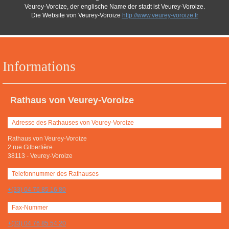
Veurey-Voroize, der englische Name der stadt ist Veurey-Voroize.
Die Website von Veurey-Voroize
http://www.veurey-voroize.fr
Informations
Rathaus von Veurey-Voroize
Adresse des Rathauses von Veurey-Voroize
Rathaus von Veurey-Voroize
2 rue Gilbertière
38113
-
Veurey-Voroize
Telefonnummer des Rathauses
+(33) 04 76 85 16 80
Fax-Nummer
+(33) 04 76 85 54 20