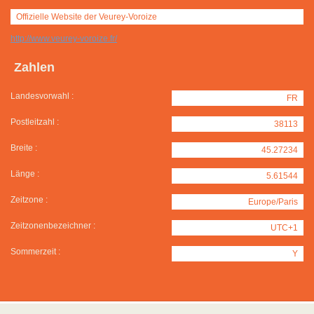
Offizielle Website der Veurey-Voroize
http://www.veurey-voroize.fr/
Zahlen
Landesvorwahl :
FR
Postleitzahl :
38113
Breite :
45.27234
Länge :
5.61544
Zeitzone :
Europe/Paris
Zeitzonenbezeichner :
UTC+1
Sommerzeit :
Y