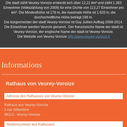
Die stadt zählt Veurey-Voroize erstreckt sich über 12,21 km² und zälht 1.383
Einwohner (Volkszählung von 2009) für eine Dichte von 113,27 Einwohner pro
km². Die Mindesthöhe ist 178 m, die maximale Höhe ist 1.620 m, die
durchschnittliche Höhe beträgt 198 m.
Die bürgermeister der stadt Veurey-Voroize ist Guy Jullien Auftrag 2008-2014.
Die Einwohner werden Veurois genannt.. Der französische Name der stadt ist
Veurey-Voroize, der englische Name der stadt ist Veurey-Voroize.
Die Website von Veurey-Voroize
http://www.veurey-voroize.fr
Informations
Rathaus von Veurey-Voroize
Adresse des Rathauses von Veurey-Voroize
Rathaus von Veurey-Voroize
2 rue Gilbertière
38113
-
Veurey-Voroize
Telefonnummer des Rathauses