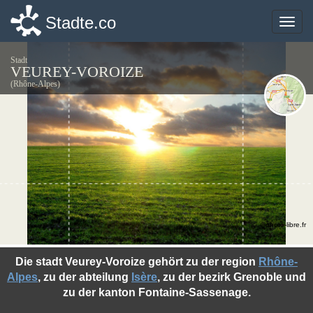
Stadte.co
Stadte.co
Toggle
Toggle
naviga
naviga
Stadt
VEUREY-VOROIZE
(Rhône-Alpes)
©photo-libre.fr
Die stadt Veurey-Voroize gehört zu der region
Rhône-
Alpes
, zu der abteilung
Isère
, zu der bezirk Grenoble und
zu der kanton Fontaine-Sassenage.