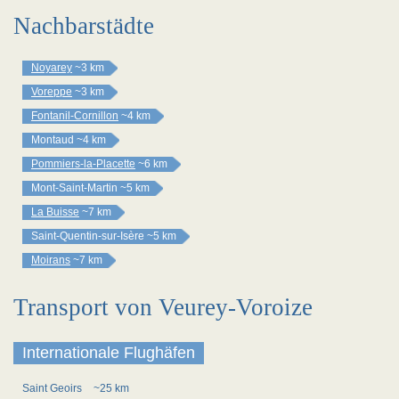
Nachbarstädte
Noyarey
~3 km
Voreppe
~3 km
Fontanil-Cornillon
~4 km
Montaud
~4 km
Pommiers-la-Placette
~6 km
Mont-Saint-Martin
~5 km
La Buisse
~7 km
Saint-Quentin-sur-Isère
~5 km
Moirans
~7 km
Transport von Veurey-Voroize
Internationale Flughäfen
Saint Geoirs
~25 km