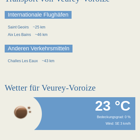
Internationale Flughäfen
Saint Geoirs
~25 km
Aix Les Bains
~46 km
Anderen Verkehrsmitteln
Challes Les Eaux
~43 km
Wetter für Veurey-Voroize
23 °C
Bedeckungsgrad: 0 %
Wind: SE 3 km/h