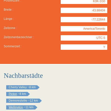
Postleitzahl :
K0K-1G0
Breite :
43.98404
Länge :
-77.22644
Zeitzone :
America/Toronto
Zeitzonenbezeichner :
UTC-5
Sommerzeit :
Y
Nachbarstädte
Cherry Valley
~8 km
Picton
~8 km
Demorestville
~12 km
Wellington
~11 km