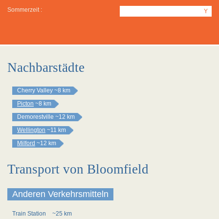
Sommerzeit :
Y
Nachbarstädte
Cherry Valley
~8 km
Picton
~8 km
Demorestville
~12 km
Wellington
~11 km
Milford
~12 km
Transport von Bloomfield
Anderen Verkehrsmitteln
Train Station
~25 km