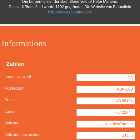
Die bürgermeister der stadt Bloomfield ist Peter Mertens.
Die stadt Bloomfield wurde 1792 gegründet. Die Website von Bloomfield
http://www.pecounty.on.ca
Informations
Zahlen
Landesvorwahl :
CA
Postleitzahl :
K0K-1G0
Breite :
43.98404
Länge :
-77.22644
Zeitzone :
America/Toronto
Zeitzonenbezeichner :
UTC-5