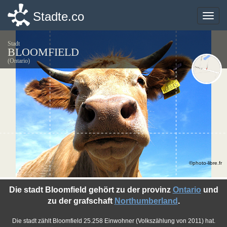
Stadte.co
Stadte.co
Toggle
Toggle
naviga
naviga
Stadt
BLOOMFIELD
(Ontario)
©photo-libre.fr
Die stadt Bloomfield gehört zu der provinz
Ontario
und
zu der grafschaft
Northumberland
.
Die stadt zählt Bloomfield 25.258 Einwohner (Volkszählung von 2011) hat.