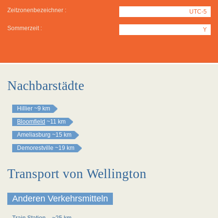
Zeitzonenbezeichner :
UTC-5
Sommerzeit :
Y
Nachbarstädte
Hillier
~9 km
Bloomfield
~11 km
Ameliasburg
~15 km
Demorestville
~19 km
Transport von Wellington
Anderen Verkehrsmitteln