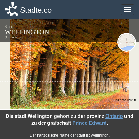
Stadte.co
Stadte.co
Toggle
Toggle
naviga
naviga
Stadt
WELLINGTON
(Ontario)
©photo-libre.fr
Die stadt Wellington gehört zu der provinz
Ontario
und
zu der grafschaft
Prince Edward
.
Der französische Name der stadt ist Wellington.