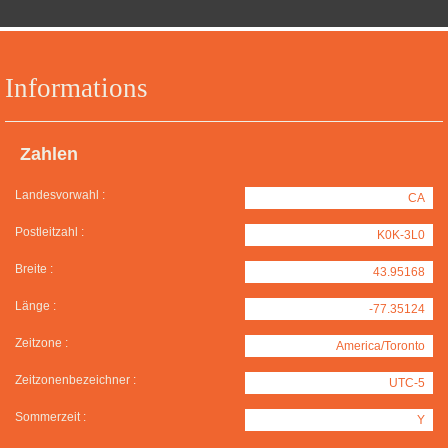
Informations
Zahlen
Landesvorwahl :
CA
Postleitzahl :
K0K-3L0
Breite :
43.95168
Länge :
-77.35124
Zeitzone :
America/Toronto
Zeitzonenbezeichner :
UTC-5
Sommerzeit :
Y