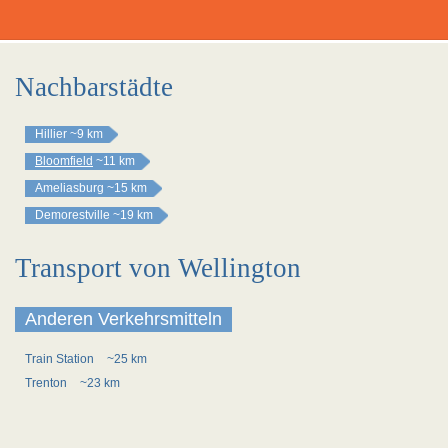
Nachbarstädte
Hillier
~9 km
Bloomfield
~11 km
Ameliasburg
~15 km
Demorestville
~19 km
Transport von Wellington
Anderen Verkehrsmitteln
Train Station
~25 km
Trenton
~23 km