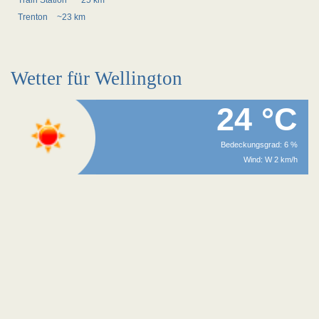
Train Station
~25 km
Trenton
~23 km
Wetter für Wellington
24 °C
Bedeckungsgrad: 6 %
Wind: W 2 km/h