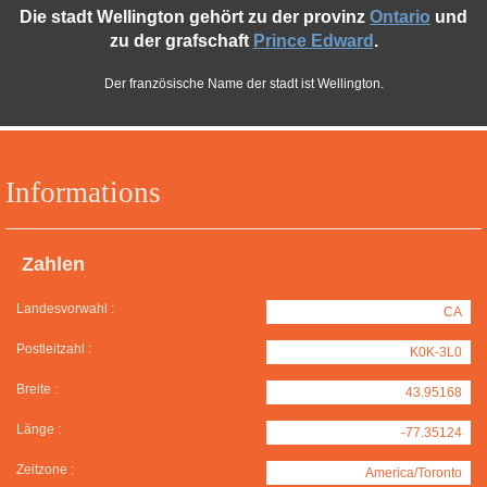
Die stadt Wellington gehört zu der provinz
Ontario
und
zu der grafschaft
Prince Edward
.
Der französische Name der stadt ist Wellington.
Informations
Zahlen
Landesvorwahl :
CA
Postleitzahl :
K0K-3L0
Breite :
43.95168
Länge :
-77.35124
Zeitzone :
America/Toronto