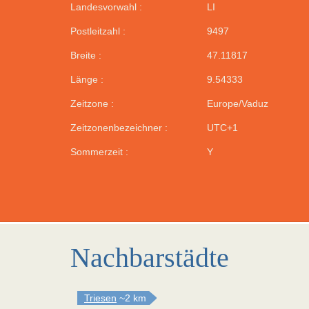
Landesvorwahl :
LI
Postleitzahl :
9497
Breite :
47.11817
Länge :
9.54333
Zeitzone :
Europe/Vaduz
Zeitzonenbezeichner :
UTC+1
Sommerzeit :
Y
Nachbarstädte
Triesen
~2 km