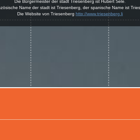
Die Bürgermeister der stadt Triesenberg ist Hubert Sele.
nzösische Name der stadt ist Triesenberg, der spanische Name ist Trie
Die Website von Triesenberg
http://www.triesenberg.li