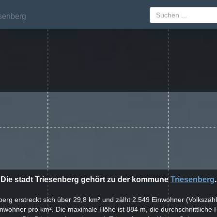
senberg
senberg
Die stadt Triesenberg gehört zu der kommune
Triesenberg
.
nberg erstreckt sich über 29,8 km² und zälht 2.549 Einwohner (Volkszäh
inwohner pro km². Die maximale Höhe ist 884 m, die durchschnittliche 