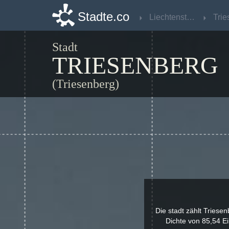
Stadte.co
Stadte.co
Liechtenstein
Liechtenstein
Trie
Trie
Stadt
TRIESENBERG
(Triesenberg)
Die stadt zählt Triese
Dichte von 85,54 E