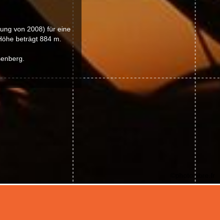
lung von 2008) für eine
Höhe beträgt 884 m.
senberg.
©photo-libre.fr