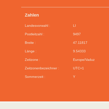
Zahlen
Landesvorwahl :
LI
Postleitzahl :
9497
Breite :
47.11817
Länge :
9.54333
Zeitzone :
Europe/Vaduz
Zeitzonenbezeichner :
UTC+1
Sommerzeit :
Y