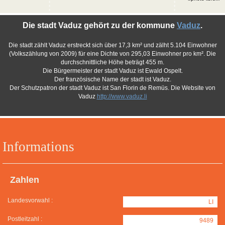
Die stadt Vaduz gehört zu der kommune
Vaduz
.
Die stadt zählt Vaduz erstreckt sich über 17,3 km² und zälht 5.104 Einwohner
(Volkszählung von 2009) für eine Dichte von 295,03 Einwohner pro km². Die
durchschnittliche Höhe beträgt 455 m.
Die Bürgermeister der stadt Vaduz ist Ewald Ospelt.
Der französische Name der stadt ist Vaduz.
Der Schutzpatron der stadt Vaduz ist San Florin de Remüs. Die Website von
Vaduz
http://www.vaduz.li
Informations
Zahlen
Landesvorwahl :
LI
Postleitzahl :
9489