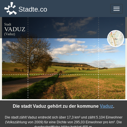
Stadte.co
Stadte.co
Toggle
Toggle
naviga
naviga
Stadt
VADUZ
(Vaduz)
©photo-libre.fr
Die stadt Vaduz gehört zu der kommune
Vaduz
.
Die stadt zählt Vaduz erstreckt sich über 17,3 km² und zälht 5.104 Einwohner
(Volkszählung von 2009) für eine Dichte von 295,03 Einwohner pro km². Die