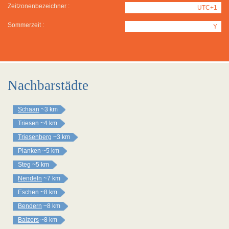
Zeitzonenbezeichner :
UTC+1
Sommerzeit :
Y
Nachbarstädte
Schaan
~3 km
Triesen
~4 km
Triesenberg
~3 km
Planken
~5 km
Steg
~5 km
Nendeln
~7 km
Eschen
~8 km
Bendern
~8 km
Balzers
~8 km