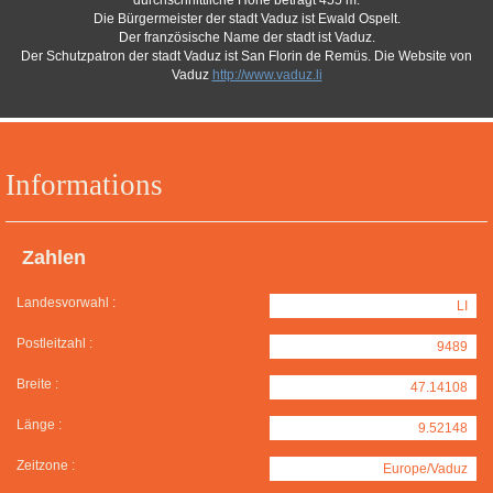
durchschnittliche Höhe beträgt 455 m.
Die Bürgermeister der stadt Vaduz ist Ewald Ospelt.
Der französische Name der stadt ist Vaduz.
Der Schutzpatron der stadt Vaduz ist San Florin de Remüs. Die Website von
Vaduz
http://www.vaduz.li
Informations
Zahlen
Landesvorwahl :
LI
Postleitzahl :
9489
Breite :
47.14108
Länge :
9.52148
Zeitzone :
Europe/Vaduz