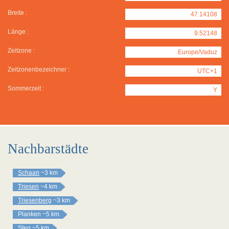
Breite :
47.14108
Länge :
9.52148
Zeitzone :
Europe/Vaduz
Zeitzonenbezeichner :
UTC+1
Sommerzeit :
Y
Nachbarstädte
Schaan
~3 km
Triesen
~4 km
Triesenberg
~3 km
Planken
~5 km
Steg
~5 km