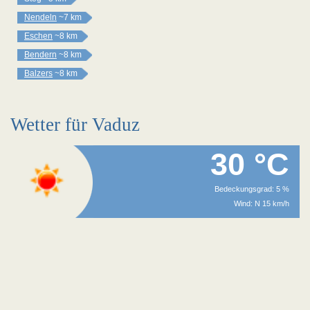
Nendeln
~7 km
Eschen
~8 km
Bendern
~8 km
Balzers
~8 km
Wetter für Vaduz
30 °C
Bedeckungsgrad: 5 %
Wind: N 15 km/h