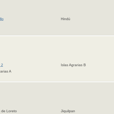
llo
Hindú
 2
Islas Agrarias B
rarias A
 de Loreto
Jiquilpan