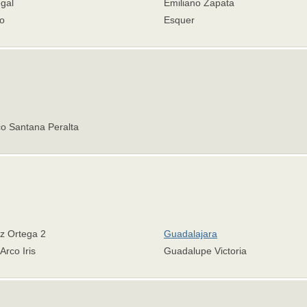
gal
Emiliano Zapata
ro
Esquer
co Santana Peralta
z Ortega 2
Guadalajara
Arco Iris
Guadalupe Victoria