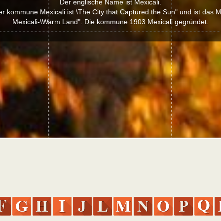
Der englische Name ist Mexicali.
r kommune Mexicali ist \The City that Captured the Sun" und ist das
Mexicali-\Warm Land". Die kommune 1903 Mexicali gegründet.