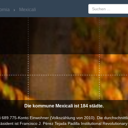
ornia
ornia
Mexicali
Mexicali
Die kommune Mexicali ist 184 städte.
689.775-Konto Einwohner (Volkszählung von 2010). Die durchschnittl
äsident ist Francisco J. Pérez Tejada Padilla Institutional Revolutionary