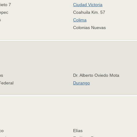
ieto 7
Ciudad Victoria
epec
Coahuila Km. 57
é
Colima
Colonias Nuevas
os
Dr. Alberto Oviedo Mota
 Federal
Durango
co
Elías