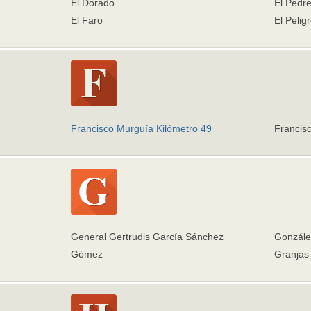
El Dorado
El Pedre
El Faro
El Pelig
Francisco Murguía Kilómetro 49
Francis
General Gertrudis García Sánchez
Gonzále
Gómez
Granjas 