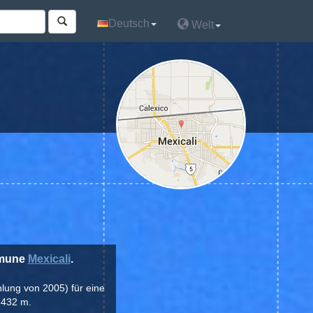
Deutsch
Deutsch
Welt
Welt
mmune
Mexicali
.
hlung von 2005) für eine
.432 m.