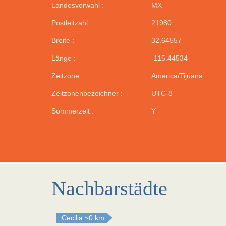
Landesvorwahl :
MX
Postleitzahl :
21980
Breite :
32.64557
Länge :
-115.44534
Zeitzone :
America/Tijuana
Zeitzonenbezeichner :
UTC-8
Sommerzeit :
Y
Nachbarstädte
Cecilia
~0 km