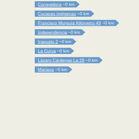
Corregidora
~0 km
Cucapas Indígenas
~0 km
Francisco Murguía Kilómetro 49
~0 km
Independencia
~0 km
Irapuato 2
~0 km
La Curva
~0 km
Lázaro Cárdenas La 28
~0 km
Mariana
~0 km