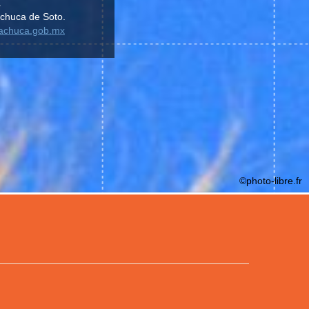
.
chuca de Soto.
pachuca.gob.mx
©photo-libre.fr