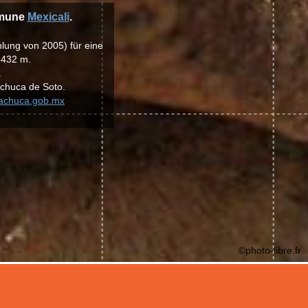
mmune
Mexicali
.
hlung von 2005) für eine
.432 m.
.
chuca de Soto.
pachuca.gob.mx
©photo-libre.fr