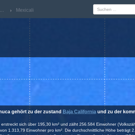
aja California
aja California
Mexicali
Mexicali
huca gehört zu der zustand
Baja California
und zu der ko
 erstreckt sich über 195,30 km² und zälht 256.584 Einwohner (Volkszä
 von 1.313,79 Einwohner pro km². Die durchschnittliche Höhe beträgt 2