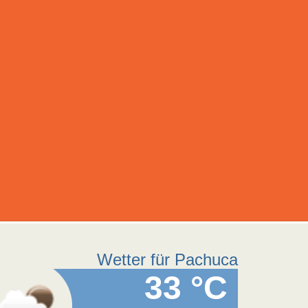
Wetter für Pachuca
33 °C