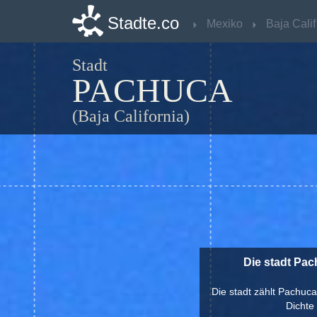
Stadte.co
Stadte.co
Mexiko
Mexiko
B
B
Stadt
PACHUCA
(Baja California)
Die stadt Pac
Die stadt zählt Pachuca
Dichte