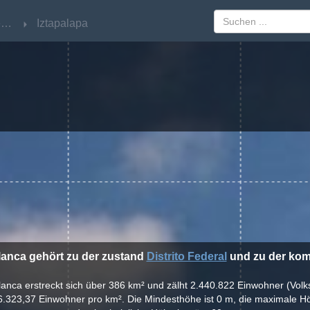
Distrito Federal
Distrito Federal
Iztapalapa
Iztapalapa
lanca gehört zu der zustand
Distrito Federal
und zu der k
Blanca erstreckt sich über 386 km² und zälht 2.440.822 Einwohner (Volk
6.323,37 Einwohner pro km². Die Mindesthöhe ist 0 m, die maximale Hö