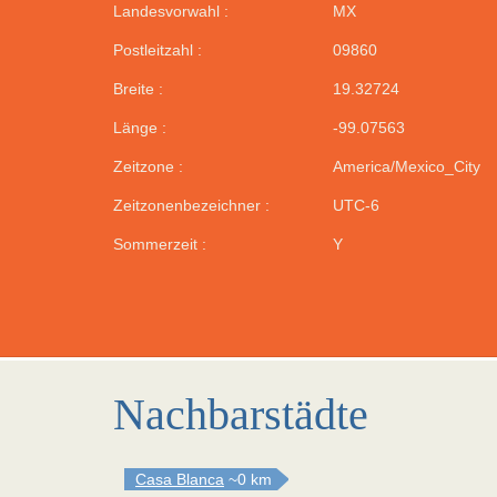
Landesvorwahl :
MX
Postleitzahl :
09860
Breite :
19.32724
Länge :
-99.07563
Zeitzone :
America/Mexico_City
Zeitzonenbezeichner :
UTC-6
Sommerzeit :
Y
Nachbarstädte
Casa Blanca
~0 km