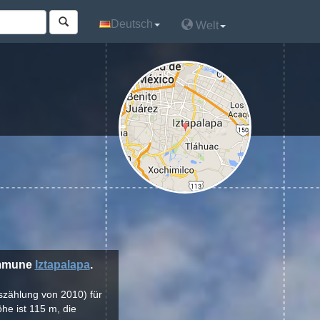
Deutsch
Deutsch
Welt
Welt
ommune
Iztapalapa
.
szählung von 2010) für
he ist 115 m, die