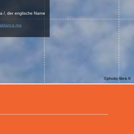
a /, der englische Name
sablanca.ma
©photo-libre.fr