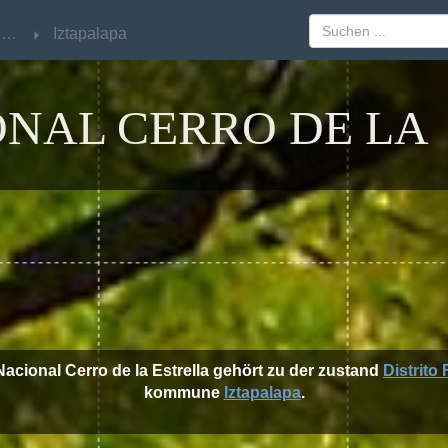
Distrito Federal
Distrito Federal
Iztapalapa
Iztapalapa
NAL CERRO DE LA
Nacional Cerro de la Estrella gehört zu der zustand
Distrito
kommune
Iztapalapa
.