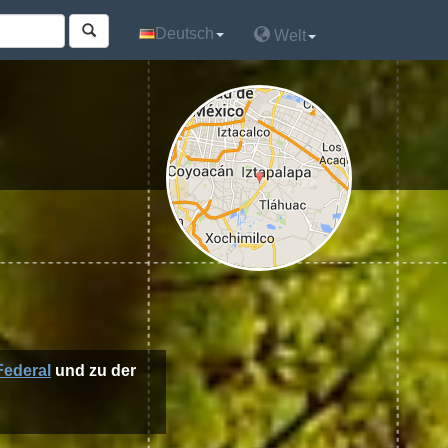
Deutsch
Deutsch
Welt
Welt
 Federal
und zu der