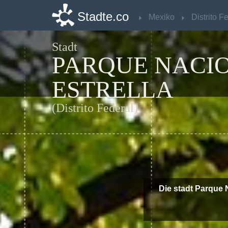
Stadte.co
Stadte.co
Mexiko
Mexiko
Stadt
PARQUE NACIO
ESTRELLA
(Distrito Federal)
Die stadt Parque 