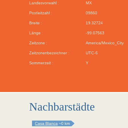
Landesvorwahl :
MX
Postleitzahl :
09860
Breite :
19.32724
Länge :
-99.07563
Zeitzone :
America/Mexico_City
Zeitzonenbezeichner :
UTC-6
Sommerzeit :
Y
Nachbarstädte
Casa Blanca
~0 km