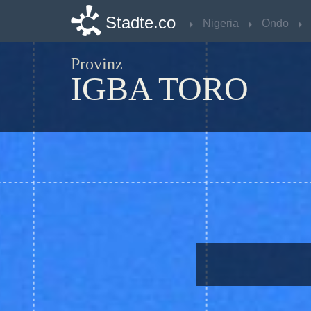
Stadte.co
Stadte.co
Nigeria
Nigeria
Ondo
Ondo
Provinz
IGBA TORO