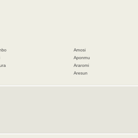
nbo
Amosi
i
Aponmu
ura
Araromi
Aresun