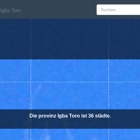
Igba Toro
Igba Toro
Die provinz Igba Toro ist 36 städte.