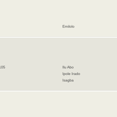
Emilolo
105
Ilu Abo
Ipole Irado
Isagba