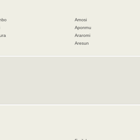
nbo
Amosi
i
Aponmu
ura
Araromi
Aresun