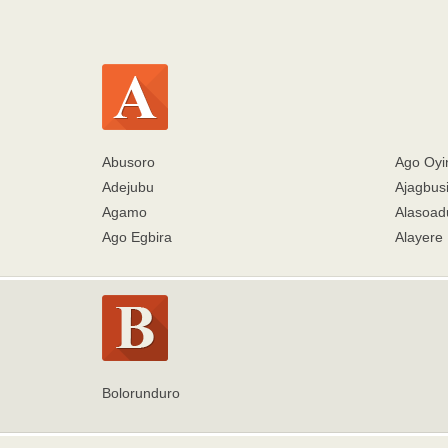
Abusoro
Ago Oyi
Adejubu
Ajagbus
Agamo
Alasoad
Ago Egbira
Alayere
Bolorunduro