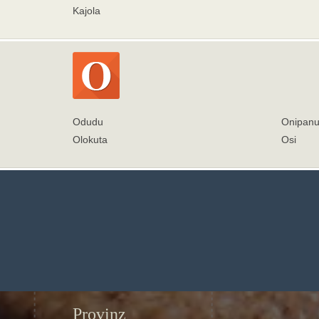
Kajola
Odudu
Onipan
Olokuta
Osi
Provinz