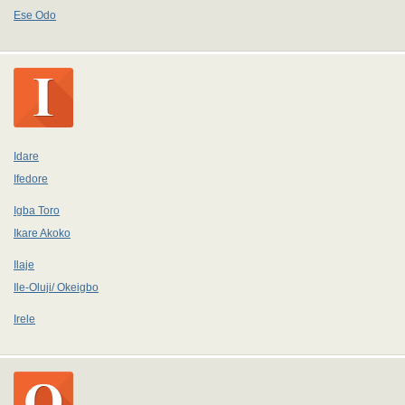
Ese Odo
Idare
Ifedore
Igba Toro
Ikare Akoko
Ilaje
Ile-Oluji/ Okeigbo
Irele