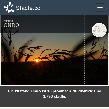
Stadte.co
Stadte.co
Toggle
Toggle
naviga
naviga
Zustand
ONDO
©photo-libre.fr
Die zustand Ondo ist 16 provinzen, 90 distrikte und
1.790 städte.