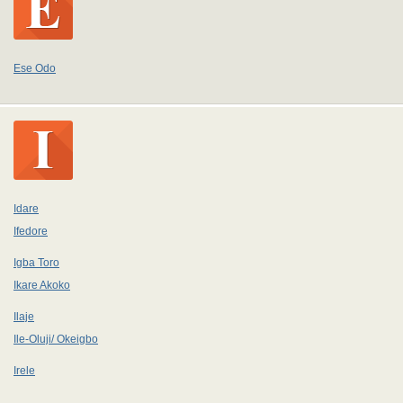
Ese Odo
Idare
Ifedore
Igba Toro
Ikare Akoko
Ilaje
Ile-Oluji/ Okeigbo
Irele